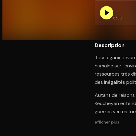
0:00
Ouvre l'app Appareil photo, pointe sur le code. C'est g
Description
Tous égaux devant l
humaine sur l’envi
ressources très di
des inégalités pol
Autant de raisons 
Keucheyan entend d
guerres vertes fo
afficher plus