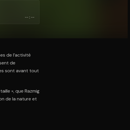
--:--
s de l’activité
osent de
ues sont avant tout
aille », que Razmig
on de la nature et