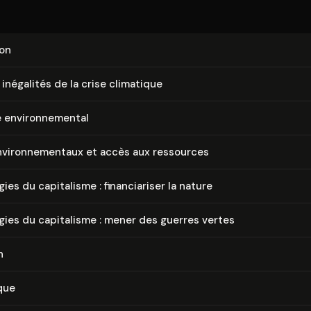
ion
 inégalités de la crise climatique
en­vi­ron­ne­men­tal
­vi­ron­ne­men­taux et accès aux ressources
ies du capitalisme : fi­nan­cia­ri­ser la nature
gies du capitalisme : mener des guerres vertes
n
que