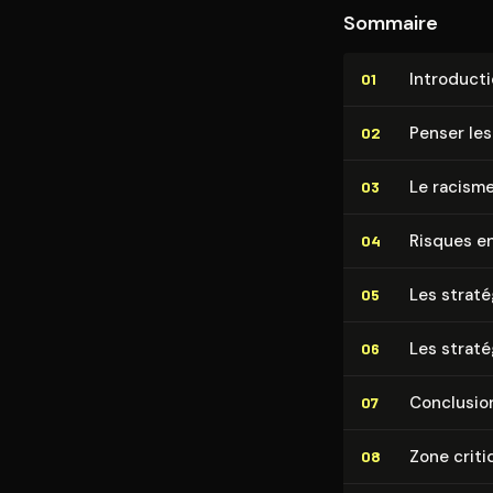
Sommaire
In­tro­duc­t
01
Penser les
02
Le racisme 
03
Risques en
04
Les stratég
05
Les straté
06
Conclusio
07
Zone criti
08