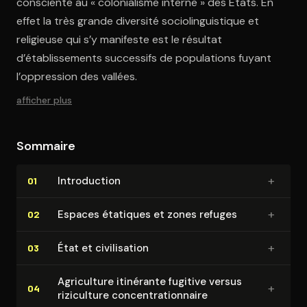
consciente au « colonialisme interne » des États. En
effet la très grande diversité sociolinguistique et
religieuse qui s’y manifeste est le résultat
d’établissements successifs de populations fuyant
l’oppression des vallées.
afficher plus
Sommaire
+
In­tro­duc­tion
01
+
Espaces étatiques et zones refuges
02
+
État et ci­vi­li­sa­tion
03
Agriculture itinérante fugitive versus
+
04
riziculture concen­tra­tion­naire