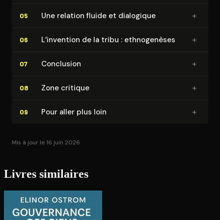
+
Une relation fluide et dialogique
05
+
L’invention de la tribu : eth­no­ge­nèses
06
+
Conclusion
07
+
Zone critique
08
+
Pour aller plus loin
09
Mis à jour le 16 juin 2026
Livres similaires