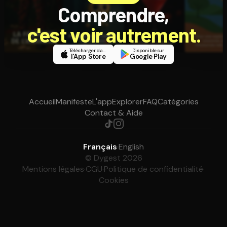
Comprendre,
c'est voir autrement.
Télécharger dans
Disponible sur
l'App Store
Google Play
Accueil
Manifeste
L'app
Explorer
FAQ
Catégories
Contact & Aide
Français
·
English
© Dygest 2026
Mentions légales
·
CGU
·
Politique de confidentialité
·
Cookies