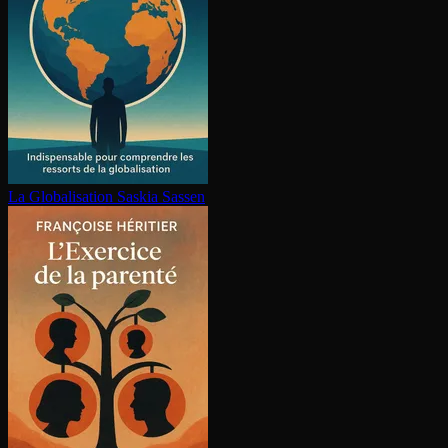
La Glo­ba­li­sa­tion
Saskia Sassen