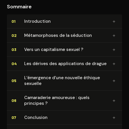
Sommaire
+
In­tro­duc­tion
01
+
Mé­ta­mor­phoses de la séduction
02
+
Vers un capitalisme sexuel ?
03
+
Les dérives des ap­pli­ca­tions de drague
04
L’émergence d’une nouvelle éthique
+
05
sexuelle
Camaraderie amoureuse : quels
+
06
principes ?
+
Conclusion
07