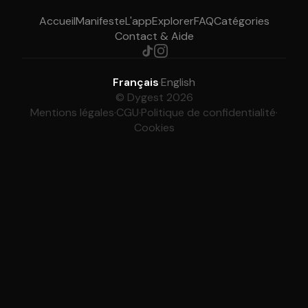
Accueil
Manifeste
L'app
Explorer
FAQ
Catégories
Contact & Aide
Français
·
English
© Dygest 2026
Mentions légales
·
CGU
·
Politique de confidentialité
·
Cookies