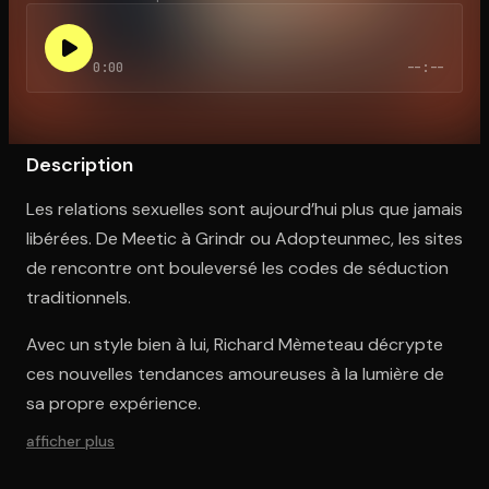
0:00
--:--
Ouvre l'app Appareil photo, pointe sur le code. C'est gratuit à l
Description
Les relations sexuelles sont aujourd’hui plus que jamais
libérées. De Meetic à Grindr ou Adopteunmec, les sites
de rencontre ont bouleversé les codes de séduction
traditionnels.
Avec un style bien à lui, Richard Mèmeteau décrypte
ces nouvelles tendances amoureuses à la lumière de
sa propre expérience.
afficher plus