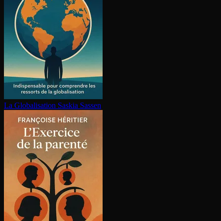
La Glo­ba­li­sa­tion
Saskia Sassen