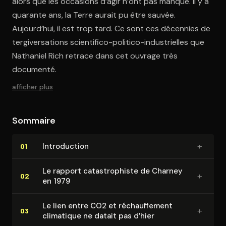
alors que les occasions d’agir n’ont pas manqué. Il y a
quarante ans, la Terre aurait pu être sauvée.
Aujourd’hui, il est trop tard. Ce sont ces décennies de
tergiversations scientifico-politico-industrielles que
Nathaniel Rich retrace dans cet ouvrage très
documenté.
afficher plus
Sommaire
+
In­tro­duc­tion
01
Le rapport ca­tas­tro­phiste de Charney
+
02
en 1979
Le lien entre CO2 et ré­chauf­fe­ment
+
03
climatique ne datait pas d’hier