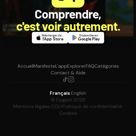
Comprendre,
c'est voir autrement.
Télécharger dans
Disponible sur
l'App Store
Google Play
Accueil
Manifeste
L'app
Explorer
FAQ
Catégories
Contact & Aide
Français
·
English
© Dygest 2026
Mentions légales
·
CGU
·
Politique de confidentialité
·
Cookies