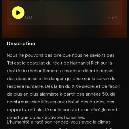
0:00
--:--
Ouvre l'app Appareil photo, pointe sur le code. C'est gratuit à l
Description
Nous ne pouvons pas dire que nous ne savions pas.
Tel est le postulat du récit de Nathaniel Rich sur la
réalité du réchauffement climatique décrite depuis
des décennies et le danger qui pèse sur la survie de
l’espèce humaine. Dès la fin du XIXe siècle, et de façon
de plus en plus alarmiste à partir des années 50, de
nombreux scientifiques ont réalisé des études, des
rapports, ont alerté sur le constat d’un dérèglement
climatique dû aux activités humaines.
L’humanité a raté son rendez-vous avec le climat,