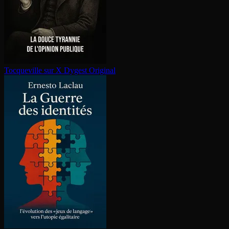
Tocqueville sur X
Dygest Original