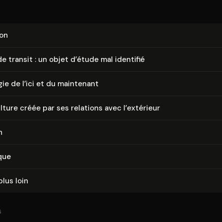
ion
de transit : un objet d’étude mal identifié
ie de l’ici et du maintenant
ture créée par ses relations avec l’extérieur
n
que
plus loin
6