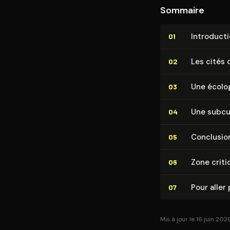
Sommaire
In­tro­duc­t
01
Les cités 
02
Une écolog
03
Une subcul
04
Conclusio
05
Zone criti
06
Pour aller 
07
Mis à jour le 16 juin 202