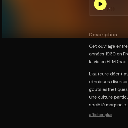
0:00
Ouvre l'app Appareil photo, pointe sur le code. C'est g
Description
Cet ouvrage entrep
années 1960 en Fra
la vie en HLM (hab
L’auteure décrit a
ethniques diverses
goûts esthétiques e
une culture partic
société marginale.
afficher plus