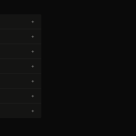
+
+
+
+
+
+
+