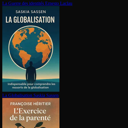
La Guerre des identités
Ernesto Laclau
La Glo­ba­li­sa­tion
Saskia Sassen