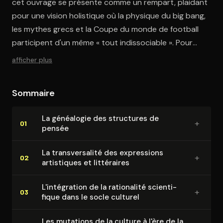
cet ouvrage se présente comme un rempart, plaidant
pour une vision holistique où la physique du big bang,
les mythes grecs et la Coupe du monde de football
participent d'un même « tout indissociable ». Pour
évaluer la mise en pratique de ces ambitions, il
afficher plus
convient maintenant d'examiner les grands axes
thématiques qui structurent l'ouvrage.
Sommaire
La généalogie des structures de
+
01
pensée
La trans­ver­sa­li­té des expressions
+
02
artistiques et littéraires
L'in­té­gra­tion de la rationalité scien­ti­
+
03
fique dans le socle culturel
Les mutations de la culture à l'ère de la