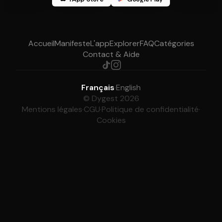
Accueil
Manifeste
L'app
Explorer
FAQ
Catégories
Contact & Aide
Français
·
English
© Dygest 2026
Mentions légales
·
CGU
·
Politique de confidentialité
·
Cookies