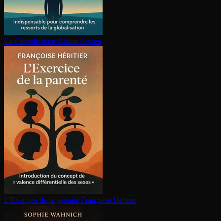
La Glo­ba­li­sa­tion
Saskia Sassen
L'Exercice de la parenté
Françoise Héritier