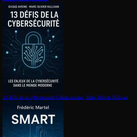
13 défis de la cy­ber­sé­cu­ri­té
Gildas Avoine, Marc-Olivier Killijian