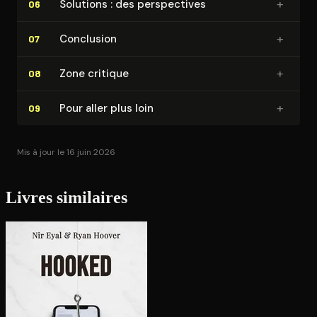
+
Solutions : des pers­pec­tives
06
+
Conclusion
07
+
Zone critique
08
+
Pour aller plus loin
09
Mis à jour le 16 juin 2026
Livres similaires