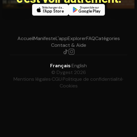
Télécharger dans
Disponible sur
l'App Store
Google Play
Accueil
Manifeste
L'app
Explorer
FAQ
Catégories
Contact & Aide
Français
·
English
© Dygest 2026
Mentions légales
·
CGU
·
Politique de confidentialité
·
Cookies