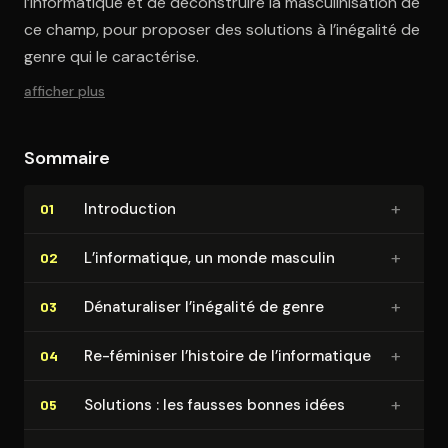
l’informatique et de déconstruire la masculinisation de
ce champ, pour proposer des solutions à l’inégalité de
genre qui le caractérise.
afficher plus
Sommaire
+
In­tro­duc­tion
01
+
L’in­for­ma­tique, un monde masculin
02
+
Dé­na­tu­ra­li­ser l’inégalité de genre
03
+
Re-féminiser l’histoire de l’in­for­ma­tique
04
+
Solutions : les fausses bonnes idées
05