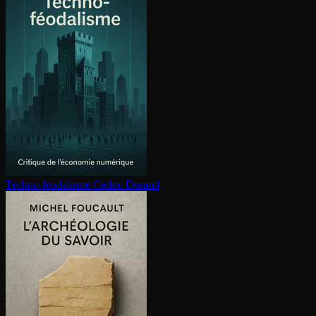
Techno-féodalisme
Cédric Durand