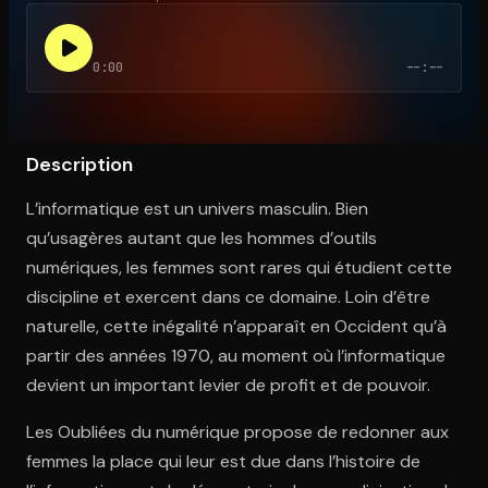
0:00
--:--
Ouvre l'app Appareil photo, pointe sur le code. C'est gratuit à l
Description
L’informatique est un univers masculin. Bien
qu’usagères autant que les hommes d’outils
numériques, les femmes sont rares qui étudient cette
discipline et exercent dans ce domaine. Loin d’être
naturelle, cette inégalité n’apparaît en Occident qu’à
partir des années 1970, au moment où l’informatique
devient un important levier de profit et de pouvoir.
Les Oubliées du numérique propose de redonner aux
femmes la place qui leur est due dans l’histoire de