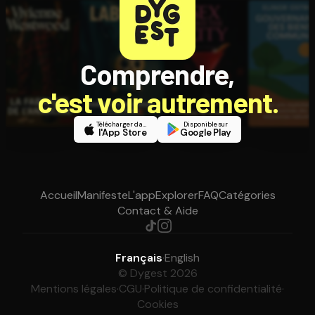
Comprendre,
c'est voir autrement.
Télécharger dans
Disponible sur
l'App Store
Google Play
Accueil
Manifeste
L'app
Explorer
FAQ
Catégories
Contact & Aide
Français
·
English
© Dygest 2026
Mentions légales
·
CGU
·
Politique de confidentialité
·
Cookies