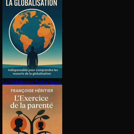
La Glo­ba­li­sa­tion
Saskia Sassen