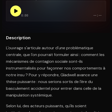
0:00
--:--
Ouvre l'app Appareil photo, pointe sur le code. C'est gratuit à l
Description
L'ouvrage s'articule autour d'une problématique
centrale, que l'on pourrait formuler ainsi : comment les
mécanismes de contagion sociale sont-ils
instrumentalisés pour façonner nos comportements à
notre insu ? Pour y répondre, Gladwell avance une
thèse puissante : nous serions sortis de l'ère du
basculement accidentel pour entrer dans celle de la
manipulation systémique.
Selon lui, des acteurs puissants, qu'ils soient