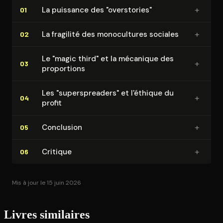
+
La puissance des "overstories"
01
+
La fragilité des mo­no­cul­tures sociales
02
Le "magic third" et la mécanique des
+
03
proportions
Les "su­per­sprea­ders" et l'éthique du
+
04
profit
+
Conclusion
05
+
Critique
06
Mis à jour le 15 juin 2026
Livres similaires