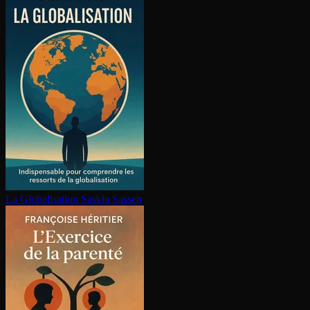
La Glo­ba­li­sa­tion
Saskia Sassen