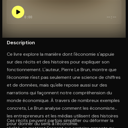
0:00
--:--
Ouvre l'app Appareil photo, pointe sur le code. C'est gratuit à l
Description
Ce livre explore la manière dont l'économie s'appuie
sur des récits et des histoires pour expliquer son
fonctionnement. L'auteur, Pierre Le Brun, montre que
l'économie n'est pas seulement une science de chiffres
et de données, mais qu'elle repose aussi sur des
narrations qui façonnent notre compréhension du
monde économique. À travers de nombreux exemples
concrets, Le Brun analyse comment les économistes,
les entrepreneurs et les médias utilisent des histoires
Ces récits peuvent parfois simplifier ou déformer la
pour donner du sens à l'économie.