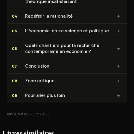
théorique in­sa­tis­fai­sant
+
Redéfinir la rationalité
04
+
L’économie, entre science et politique
05
Quels chantiers pour la recherche
+
06
contem­po­raine en économie ?
+
Conclusion
07
+
Zone critique
08
+
Pour aller plus loin
09
Mis à jour le 16 juin 2026
Livres similaires