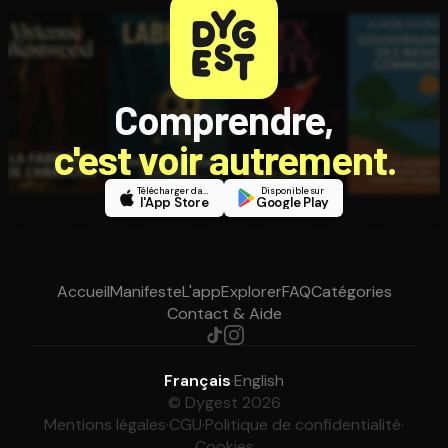
Comprendre,
c'est voir autrement.
Télécharger dans
Disponible sur
l'App Store
Google Play
Accueil
Manifeste
L'app
Explorer
FAQ
Catégories
Contact & Aide
Français
·
English
© Dygest 2026
Mentions légales
·
CGU
·
Politique de confidentialité
·
Cookies