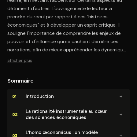
réalité, en mettant l'accent sur certains aspects au
détriment d'autres. L'ouvrage invite le lecteur à
prendre du recul par rapport à ces "histoires
économiques" et à développer un esprit critique. Il
souligne l'importance de comprendre les enjeux de
pouvoir et d'influence qui se cachent derrière ces
narrations, afin de mieux appréhender les dynamiques
réelles de l'économie.
afficher plus
Sommaire
+
In­tro­duc­tion
01
La rationalité ins­tru­men­tale au cœur
+
02
des sciences économiques
L’homo œconomicus : un modèle
+
03