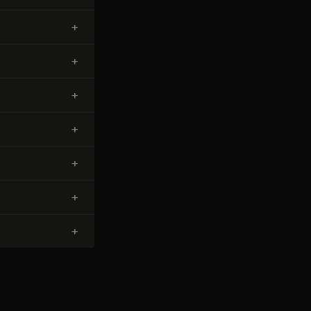
+
+
+
+
+
+
+