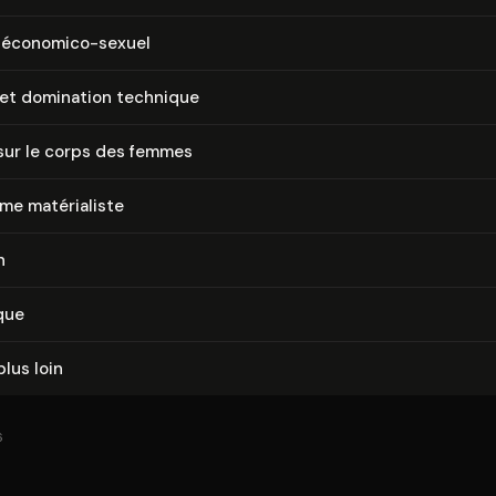
 économico-sexuel
 et domination technique
sur le corps des femmes
e ma­té­ria­liste
n
que
plus loin
6