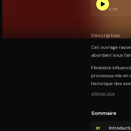
0:00
Ouvre l'app Appareil photo, pointe sur le code. C'est g
Description
Cet ouvrage rassem
abordant sous l’an
Féministe influenc
processus mis en 
historique des exe
afficher plus
Sommaire
In­tro­duc­t
01