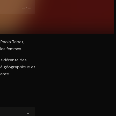
--:--
 Paola Tabet,
 les femmes.
n sidérante des
té géographique et
sante.
+