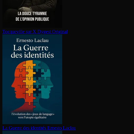
Tocqueville sur X
Dygest Original
La Guerre des identités
Ernesto Laclau