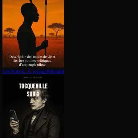
Les Nuer
E. E. Evans-Pritchard