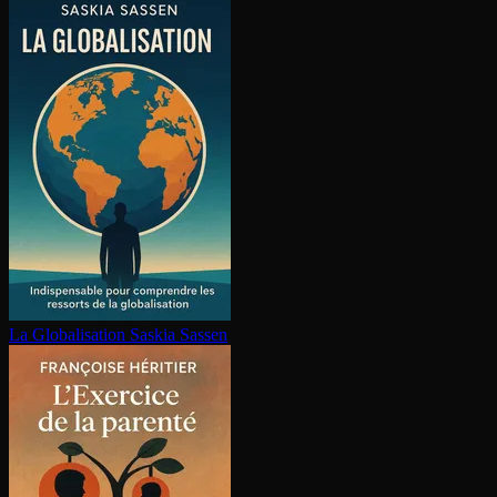
La Glo­ba­li­sa­tion
Saskia Sassen