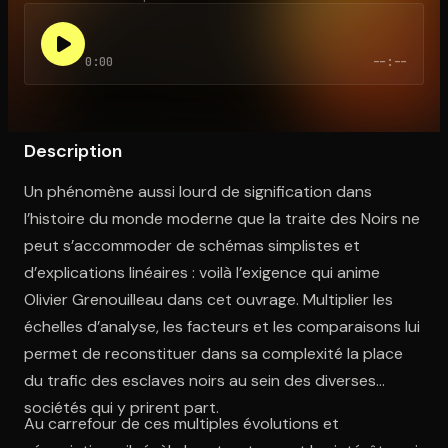
0:00
--:--
Ouvre l'app Appareil photo, pointe sur le code. C'est gratuit à l
Description
Un phénomène aussi lourd de signification dans
l’histoire du monde moderne que la traite des Noirs ne
peut s’accommoder de schémas simplistes et
d’explications linéaires : voilà l’exigence qui anime
Olivier Grenouilleau dans cet ouvrage. Multiplier les
échelles d’analyse, les facteurs et les comparaisons lui
permet de reconstituer dans sa complexité la place
du trafic des esclaves noirs au sein des diverses
sociétés qui y prirent part.
Au carrefour de ces multiples évolutions et