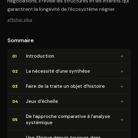
négociations, il révèle les structures et les intérêts qui
garantirent la longévité de l’écosystème négrier.
afficher plus
Sommaire
+
In­tro­duc­tion
01
+
La nécessité d’une synthèse
02
+
Faire de la traite un objet d’histoire
03
+
Jeux d’échelle
04
De l’approche comparative à l’analyse
+
05
systémique
Une Afrique depuis toujours dans