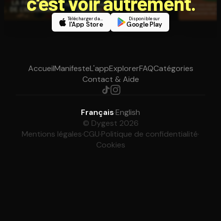
c'est voir autrement.
Télécharger dans
Disponible sur
l'App Store
Google Play
Accueil
Manifeste
L'app
Explorer
FAQ
Catégories
Contact & Aide
Français
·
English
© Dygest 2026
Mentions légales
·
CGU
·
Politique de confidentialité
·
Cookies