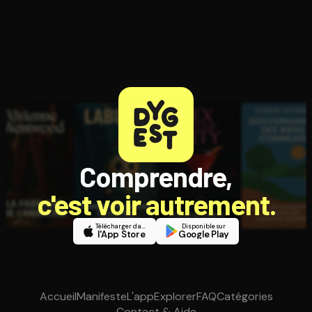
Comprendre,
c'est voir autrement.
Télécharger dans
Disponible sur
l'App Store
Google Play
Accueil
Manifeste
L'app
Explorer
FAQ
Catégories
Contact & Aide