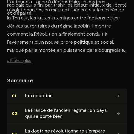
L'auteur s'attache à déconstruire les mythes
radicale qui a fini par trahir les idéaux initiaux de liberté
révolutionnaires, en mettant l'accent sur les excès de
et d'égalité.
la Terreur, les luttes intestines entre factions et les
dérives autoritaires du régime jacobin. Il montre
comment la Révolution a finalement conduit à
l'avènement d'un nouvel ordre politique et social,
marqué par la montée en puissance de la bourgeoisie.
afficher plus
Sommaire
+
In­tro­duc­tion
01
La France de l’ancien régime : un pays
+
02
qui se porte bien
La doctrine ré­vo­lu­tion­naire s’empare
+
03