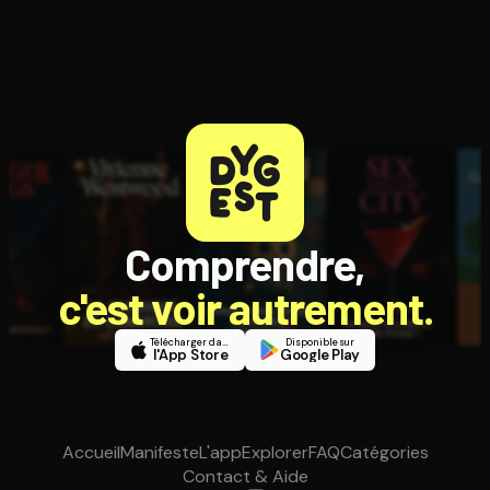
Comprendre,
c'est voir autrement.
Télécharger dans
Disponible sur
l'App Store
Google Play
Accueil
Manifeste
L'app
Explorer
FAQ
Catégories
Contact & Aide