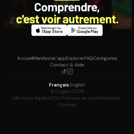
Comprendre,
c'est voir autrement.
Télécharger dans
Disponible sur
l'App Store
Google Play
Accueil
Manifeste
L'app
Explorer
FAQ
Catégories
Contact & Aide
Français
·
English
© Dygest 2026
Mentions légales
·
CGU
·
Politique de confidentialité
·
Cookies