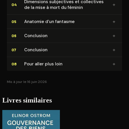
Dimensions subjectives et collectives
par la perpétuation d’un système de genre au
+
04
de la mise à mort du féminin
fondement inégalitaire. Seule la violence masculine y
est légitime, explique l’anthropologue Françoise
+
Anatomie d'un fantasme
05
Héritier, tandis que celle des femmes serait « hors
normes ». L’enjeu en serait l’appropriation du corps
+
Conclusion
06
des femmes et de leur reproduction, que les motifs
+
invoqués soient culturels, religieux ou affectifs.
Conclusion
07
+
Pour aller plus loin
08
Mis à jour le 16 juin 2026
Livres similaires