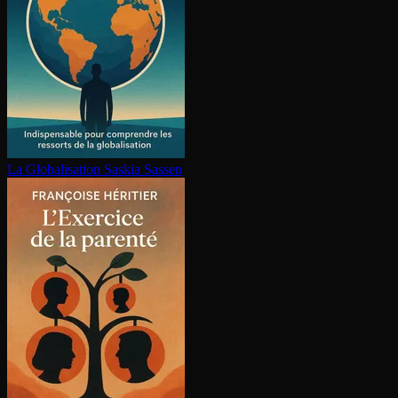
La Glo­ba­li­sa­tion
Saskia Sassen