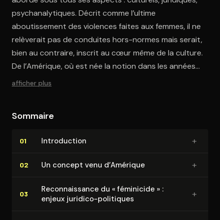
psychanalytiques. Décrit comme l’ultime
aboutissement des violences faites aux femmes, il ne
relèverait pas de conduites hors-normes mais serait,
bien au contraire, inscrit au cœur même de la culture.
De l’Amérique, où est née la notion dans les années
1990, à l’Europe, et dans une moindre mesure le sous-
afficher plus
continent indien et le monde arabe, le meurtre des
femmes est ici l’objet d’une enquête transdisciplinaire.
Sommaire
Ne relevant ni de la passion, ni de l’amour, mais de
facteurs politiques, anthropologiques, sociologiques,
+
In­tro­duc­tion
01
historiques, démographiques, économiques, enfin
psychanalytiques, le féminicide et les violences qui le
+
Un concept venu d’Amérique
02
précèdent croisent la race, le colonialisme, la
production capitaliste, le libre-échange, ou la religion.
Re­con­nais­sance du « féminicide » :
+
03
La domination des femmes jouit, sous toutes les
enjeux juridico-politiques
latitudes, d’une impunité qui ne peut que s’expliquer