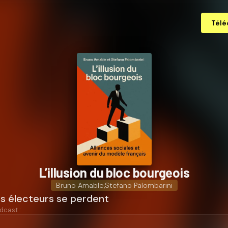
Télé
L’illusion du bloc bourgeois
Bruno Amable
,
Stefano Palombarini
 électeurs se perdent
dcast :