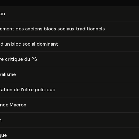
ion
is­se­ment des anciens blocs sociaux tra­di­tion­nels
d’un bloc social dominant
re critique du PS
­ra­lisme
­ra­tion de l’offre politique
ence Macron
n
que