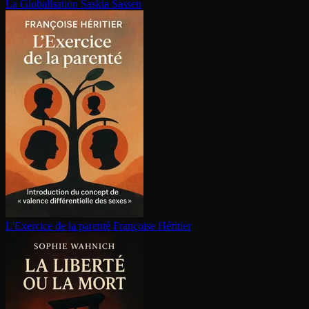
La Glo­ba­li­sa­tion
Saskia Sassen
L'Exercice de la parenté
Françoise Héritier