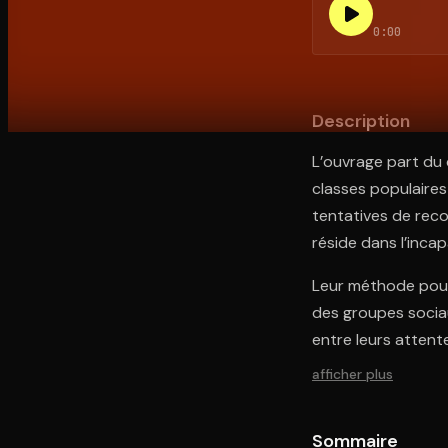
0:00
Ouvre l'app Appareil photo, pointe sur le code. C'est g
Description
L’ouvrage part du c
classes populaires
tentatives de recom
réside dans l’inca
Leur méthode pour
des groupes sociau
entre leurs attent
afficher plus
Sommaire