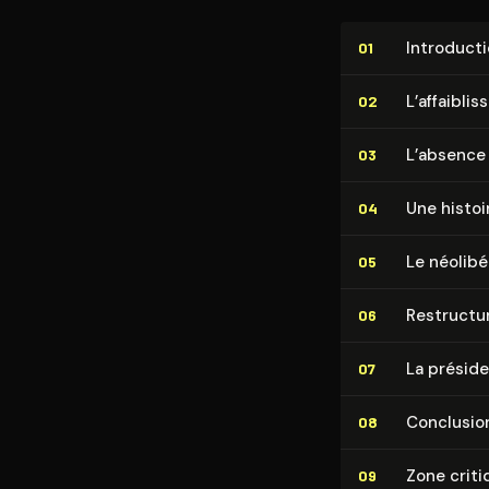
In­tro­duc­t
01
L’af­fai­bl
02
L’absence 
03
Une histoi
04
Le néo­li­bé
05
Re­struc­tu
06
La présid
07
Conclusio
08
Zone criti
09