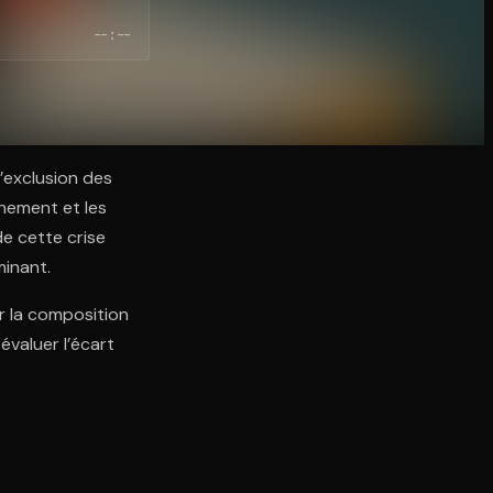
--:--
l’exclusion des
rnement et les
de cette crise
minant.
 la composition
évaluer l’écart