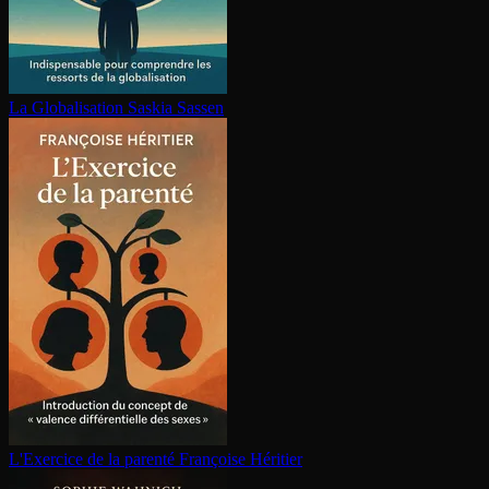
La Glo­ba­li­sa­tion
Saskia Sassen
L'Exercice de la parenté
Françoise Héritier