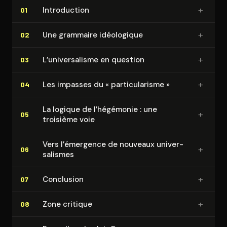
+
In­tro­duc­tion
01
+
Une grammaire idéologique
02
+
L’uni­ver­sa­lisme en question
03
+
Les impasses du « par­ti­cu­la­risme »
04
La logique de l’hégémonie : une
+
05
troisième voie
Vers l’émergence de nouveaux uni­ver­
+
06
sa­lismes
+
Conclusion
07
+
Zone critique
08