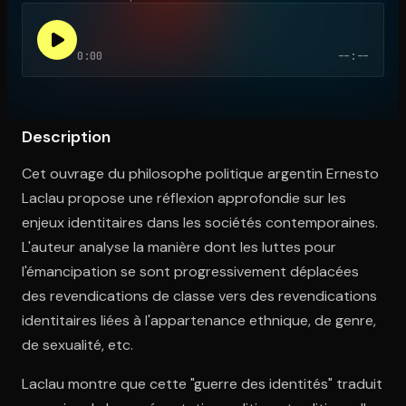
0:00
--:--
Ouvre l'app Appareil photo, pointe sur le code. C'est gratuit à l
Description
Cet ouvrage du philosophe politique argentin Ernesto
Laclau propose une réflexion approfondie sur les
enjeux identitaires dans les sociétés contemporaines.
L'auteur analyse la manière dont les luttes pour
l'émancipation se sont progressivement déplacées
des revendications de classe vers des revendications
identitaires liées à l'appartenance ethnique, de genre,
de sexualité, etc.
Laclau montre que cette "guerre des identités" traduit