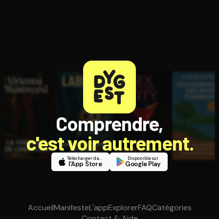
Comprendre,
c'est voir autrement.
Télécharger dans
Disponible sur
l'App Store
Google Play
Accueil
Manifeste
L'app
Explorer
FAQ
Catégories
Contact & Aide