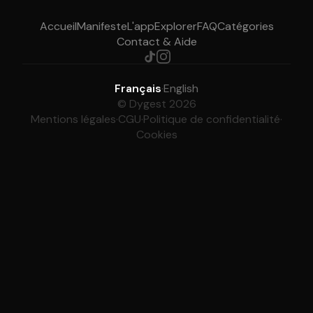
Accueil
Manifeste
L'app
Explorer
FAQ
Catégories
Contact & Aide
Français
·
English
© Dygest 2026
Mentions légales
·
CGU
·
Politique de confidentialité
·
Cookies