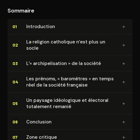
contribuant à cette fragmentation, tels que la
Sommaire
mondialisation, les changements démographiques, la
sécularisation et l'évolution des valeurs.
+
In­tro­duc­tion
01
La religion catholique n’est plus un
+
02
socle
+
L’« ar­chi­pe­li­sa­tion » de la société
03
Les prénoms, « baromètres » en temps
+
04
réel de la société française
Un paysage idéologique et électoral
+
05
totalement remanié
+
Conclusion
06
+
Zone critique
07