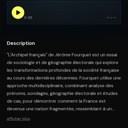
0:00
--:--
Ouvre l'app Appareil photo, pointe sur le code. C'est gratuit à l
Description
"L'Archipel français" de Jérôme Fourquet est un essai
de sociologie et de géographie électorale qui explore
les transformations profondes de la société française
au cours des dernières décennies. Fourquet utilise une
approche multidisciplinaire, combinant analyse des
prénoms, sondages, géographie électorale et études
de cas, pour démontrer comment la France est
devenue une nation fragmentée, ressemblant à un
archipel d'îles culturelles et sociales s'ignorant
afficher plus
mutuellement. Il met en lumière les facteurs