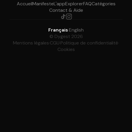
Accueil
Manifeste
L'app
Explorer
FAQ
Catégories
Contact & Aide
Français
·
English
© Dygest 2026
Mentions légales
·
CGU
·
Politique de confidentialité
·
Cookies