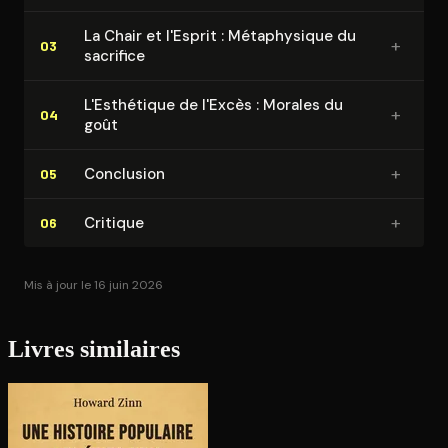
La Chair et l'Esprit : Mé­ta­phy­sique du
+
03
sacrifice
L'Es­thé­tique de l'Excès : Morales du
+
04
goût
+
Conclusion
05
+
Critique
06
Mis à jour le 16 juin 2026
Livres similaires