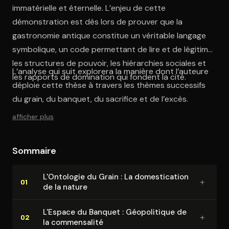
immatérielle et éternelle. L’enjeu de cette
démonstration est dès lors de prouver que la
gastronomie antique constitue un véritable langage
symbolique, un code permettant de lire et de légitimer
les structures de pouvoir, les hiérarchies sociales et
L’analyse qui suit explorera la manière dont l’auteure
les rapports de domination qui fondent la cité.
déploie cette thèse à travers les thèmes successifs
du grain, du banquet, du sacrifice et de l’excès.
afficher plus
Sommaire
L'Ontologie du Grain : La do­mes­ti­ca­tion
+
01
de la nature
L'Espace du Banquet : Géo­po­li­tique de
+
02
la com­men­sa­li­té