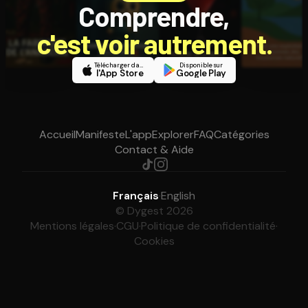
Comprendre,
c'est voir autrement.
Télécharger dans
Disponible sur
l'App Store
Google Play
Accueil
Manifeste
L'app
Explorer
FAQ
Catégories
Contact & Aide
Français
·
English
© Dygest 2026
Mentions légales
·
CGU
·
Politique de confidentialité
·
Cookies