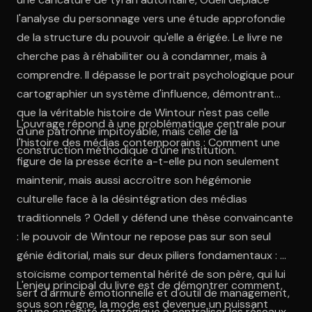
l'analyse du personnage vers une étude approfondie
de la structure du pouvoir qu'elle a érigée. Le livre ne
cherche pas à réhabiliter ou à condamner, mais à
comprendre. Il dépasse le portrait psychologique pour
cartographier un système d'influence, démontrant
que la véritable histoire de Wintour n'est pas celle
L'ouvrage répond à une problématique centrale pour
d'une patronne impitoyable, mais celle de la
l'histoire des médias contemporains : Comment une
construction méthodique d'une institution.
figure de la presse écrite a-t-elle pu non seulement
maintenir, mais aussi accroître son hégémonie
culturelle face à la désintégration des médias
traditionnels ? Odell y défend une thèse convaincante
: le pouvoir de Wintour ne repose pas sur son seul
génie éditorial, mais sur deux piliers fondamentaux : un
stoïcisme comportemental hérité de son père, qui lui
L'enjeu principal du livre est de démontrer comment,
sert d'armure émotionnelle et d'outil de management,
sous son règne, la mode est devenue un puissant
et une capacité stratégique à centraliser les réseaux