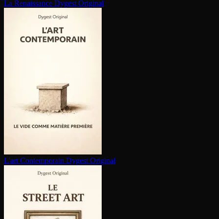
La Renaissance
Dygest Original
L'art Contem­po­rain
Dygest Original