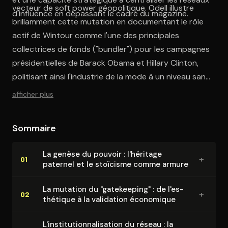
vecteur de soft power géopolitique. Odell illustre
d'influence en dépassant le cadre du magazine.
brillamment cette mutation en documentant le rôle
actif de Wintour comme l'une des principales
collectrices de fonds ("bundler") pour les campagnes
présidentielles de Barack Obama et Hillary Clinton,
politisant ainsi l'industrie de la mode à un niveau sans
précédent. Pour saisir la portée de cette architecture
afficher plus
de pouvoir, il est essentiel de remonter à ses
fondations psychologiques.
Sommaire
La genèse du pouvoir : l'héritage
+
01
paternel et le stoïcisme comme armure
La mutation du "gatekeeping" : de l'es­
+
02
thé­tique à la validation économique
L'ins­ti­tu­tion­na­li­sa­tion du réseau : la