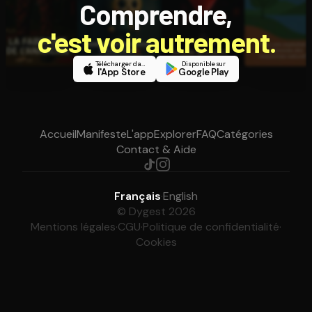
Comprendre,
c'est voir autrement.
Télécharger dans
Disponible sur
l'App Store
Google Play
Accueil
Manifeste
L'app
Explorer
FAQ
Catégories
Contact & Aide
Français
·
English
© Dygest 2026
Mentions légales
·
CGU
·
Politique de confidentialité
·
Cookies