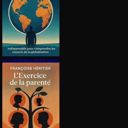
La Glo­ba­li­sa­tion
Saskia Sassen