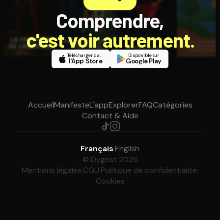
Comprendre,
c'est voir autrement.
Télécharger dans
Disponible sur
l'App Store
Google Play
Accueil
Manifeste
L'app
Explorer
FAQ
Catégories
Contact & Aide
Français
·
English
© Dygest 2026
Mentions légales
·
CGU
·
Politique de confidentialité
·
Cookies