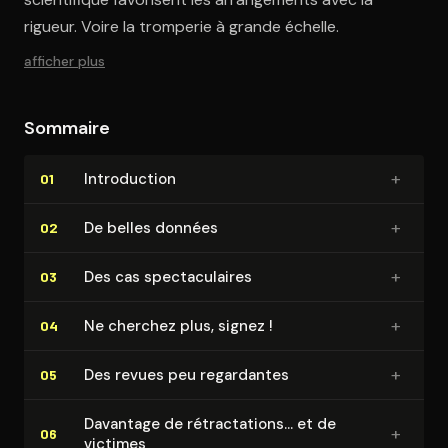
rigueur. Voire la tromperie à grande échelle.
afficher plus
Sommaire
+
In­tro­duc­tion
01
+
De belles données
02
+
Des cas spec­ta­cu­laires
03
+
Ne cherchez plus, signez !
04
+
Des revues peu regardantes
05
Davantage de ré­trac­ta­tions… et de
+
06
victimes