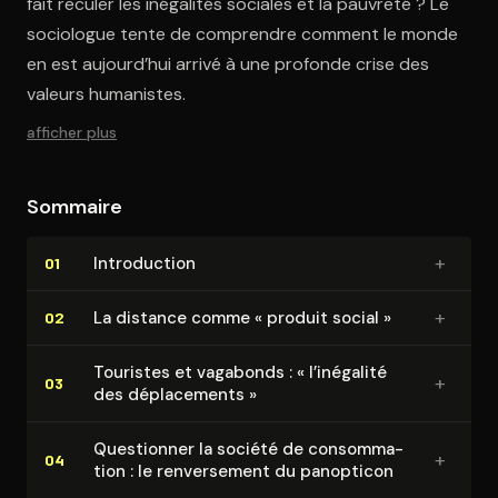
fait reculer les inégalités sociales et la pauvreté ? Le
sociologue tente de comprendre comment le monde
en est aujourd’hui arrivé à une profonde crise des
valeurs humanistes.
afficher plus
Sommaire
+
In­tro­duc­tion
01
+
La distance comme « produit social »
02
Touristes et vagabonds : « l’inégalité
+
03
des dé­pla­ce­ments »
Questionner la société de consom­ma­
+
04
tion : le ren­ver­se­ment du panopticon