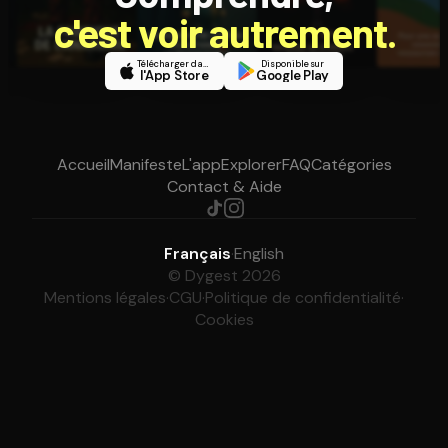
c'est voir autrement.
Télécharger dans
Disponible sur
l'App Store
Google Play
Accueil
Manifeste
L'app
Explorer
FAQ
Catégories
Contact & Aide
Français
·
English
© Dygest 2026
Mentions légales
·
CGU
·
Politique de confidentialité
·
Cookies