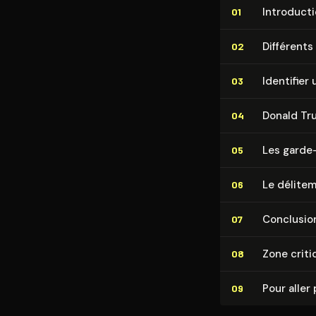
In­tro­duc­t
01
Différents
02
Identifier
03
Donald Tru
04
Les garde
05
Le délite
06
Conclusio
07
Zone criti
08
Pour aller 
09