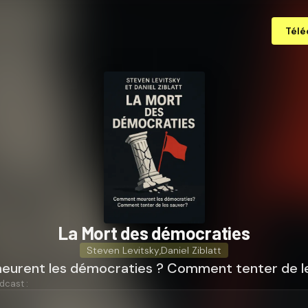
Télé
La Mort des démocraties
Steven Levitsky
,
Daniel Ziblatt
rent les démocraties ? Comment tenter de le
dcast :