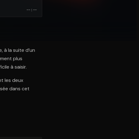
--:--
 à la suite d’un
tement plus
ile à saisir.
t les deux
osée dans cet