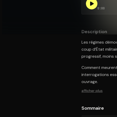
0:00
Ouvre l'app Appareil photo, pointe sur le code. C'est g
Description
Les régimes démocr
coup d’État militai
progressif, moins s
Comment meurent l
interrogations ess
ouvrage.
afficher plus
Sommaire