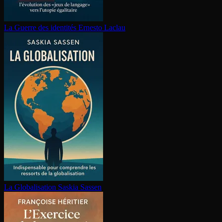
La Guerre des identités
Ernesto Laclau
La Glo­ba­li­sa­tion
Saskia Sassen