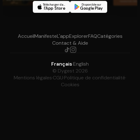
Télécharger dans
Disponible sur
l'App Store
Google Play
Accueil
Manifeste
L'app
Explorer
FAQ
Catégories
Contact & Aide
Français
·
English
© Dygest 2026
Mentions légales
·
CGU
·
Politique de confidentialité
·
Cookies