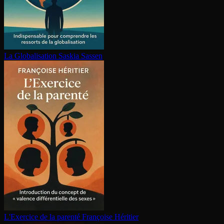
La Glo­ba­li­sa­tion
Saskia Sassen
L'Exercice de la parenté
Françoise Héritier