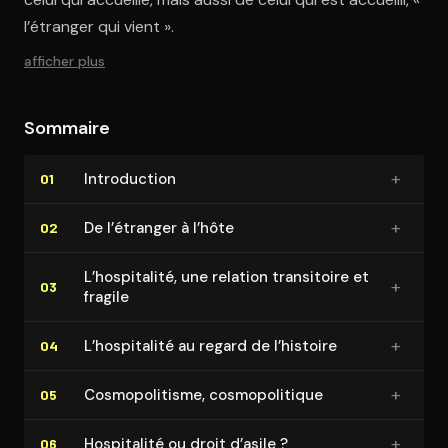
l’étranger qui vient ».
afficher plus
Sommaire
+
In­tro­duc­tion
01
+
De l’étranger à l’hôte
02
L’hospitalité, une relation transitoire et
+
03
fragile
+
L’hospitalité au regard de l’histoire
04
+
Cos­mo­po­li­tisme, cos­mo­po­li­tique
05
+
Hospitalité ou droit d’asile ?
06