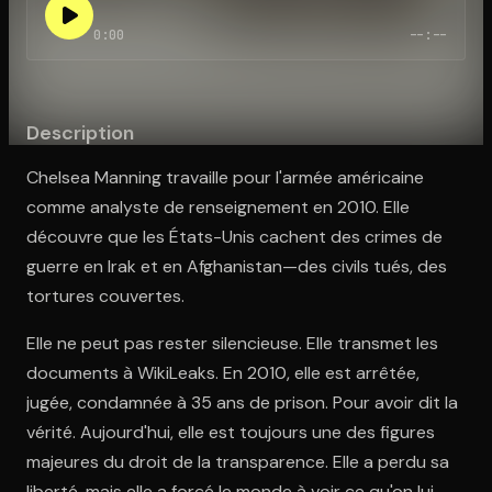
0:00
--:--
Ouvre l'app Appareil photo, pointe sur le code. C'est gratuit à l
Description
Chelsea Manning travaille pour l'armée américaine
comme analyste de renseignement en 2010. Elle
découvre que les États-Unis cachent des crimes de
guerre en Irak et en Afghanistan—des civils tués, des
tortures couvertes.
Elle ne peut pas rester silencieuse. Elle transmet les
documents à WikiLeaks. En 2010, elle est arrêtée,
jugée, condamnée à 35 ans de prison. Pour avoir dit la
vérité. Aujourd'hui, elle est toujours une des figures
majeures du droit de la transparence. Elle a perdu sa
liberté, mais elle a forcé le monde à voir ce qu'on lui