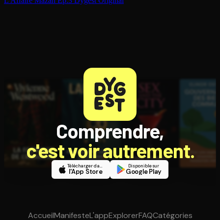
L'Affaire Mazan Ep.3
Dygest Original
Comprendre,
c'est voir autrement.
Télécharger dans
Disponible sur
l'App Store
Google Play
Accueil
Manifeste
L'app
Explorer
FAQ
Catégories