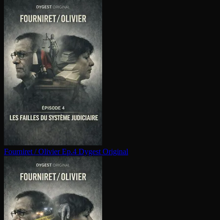
Fourniret / Olivier Ep.4
Dygest Original