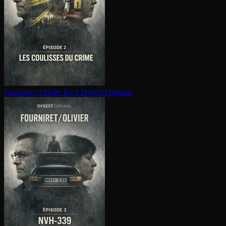
Fourniret / Olivier Ep.2
Dygest Original