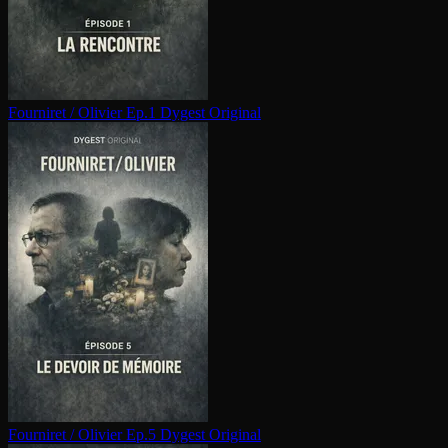
Fourniret / Olivier Ep.1
Dygest Original
Fourniret / Olivier Ep.5
Dygest Original