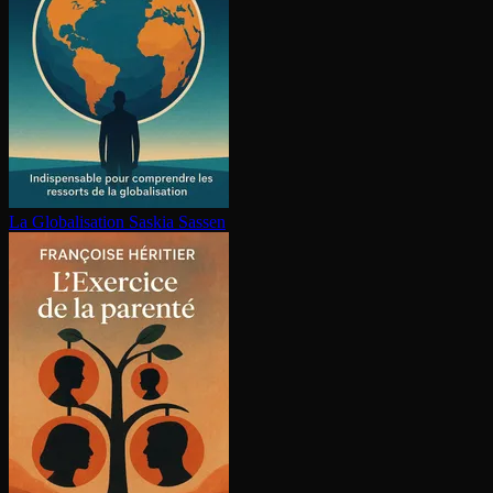
La Glo­ba­li­sa­tion
Saskia Sassen