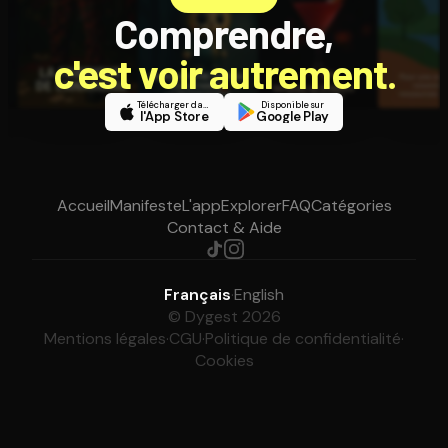
Comprendre,
c'est voir autrement.
Télécharger dans
Disponible sur
l'App Store
Google Play
Accueil
Manifeste
L'app
Explorer
FAQ
Catégories
Contact & Aide
Français
·
English
© Dygest 2026
Mentions légales
·
CGU
·
Politique de confidentialité
·
Cookies