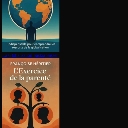
La Glo­ba­li­sa­tion
Saskia Sassen