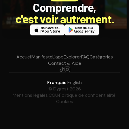
Comprendre,
c'est voir autrement.
Télécharger dans
Disponible sur
l'App Store
Google Play
Accueil
Manifeste
L'app
Explorer
FAQ
Catégories
Contact & Aide
Français
·
English
© Dygest 2026
Mentions légales
·
CGU
·
Politique de confidentialité
·
Cookies