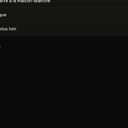
alité à la Maison-Blanche
que
plus loin
6