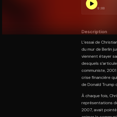
0:00
Ouvre l'app Appareil photo, pointe sur le code. C'est g
Description
L’essai de Christia
du mur de Berlin ju
viennent étayer sa 
desquels s’articule
communiste, 2001 a
crise financière qu
de Donald Trump qu
À chaque fois, Ch
représentations de 
2007, avait pointé 
animer la communic