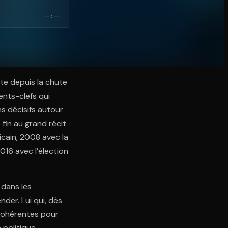
--:--
nte depuis la chute
ents-clefs qui
ns décisifs autour
 fin au grand récit
cain, 2008 avec la
016 avec l’élection
 dans les
nder. Lui qui, dès
s cohérentes pour
 politique