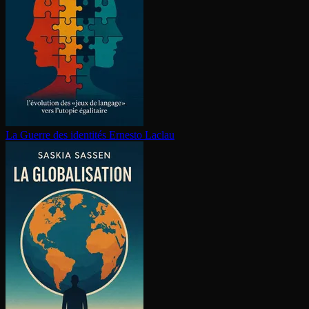
La Guerre des identités
Ernesto Laclau