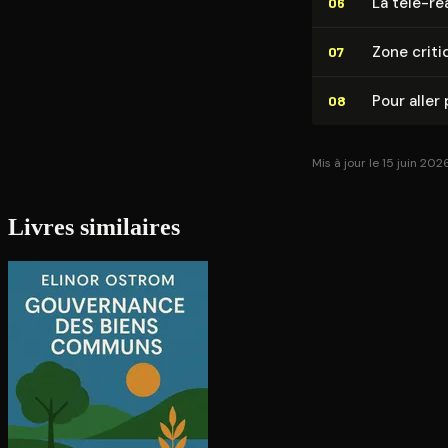
La télé-ré
06
Zone criti
07
Pour aller 
08
Mis à jour le 15 juin 202
Livres similaires