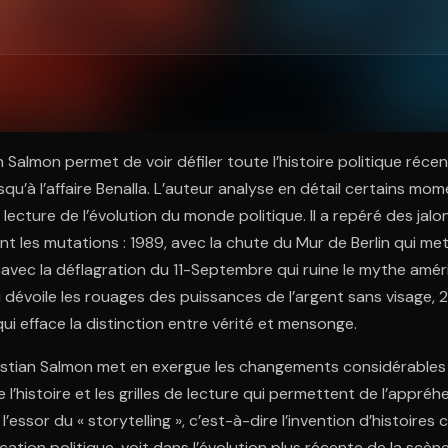
ratuit à l'essai.
n Salmon permet de voir défiler toute l’histoire politique réce
squ’à l’affaire Benalla. L’auteur analyse en détail certains mom
lecture de l’évolution du monde politique. Il a repéré des jalo
nt les mutations : 1989, avec la chute du Mur de Berlin qui met
vec la déflagration du 11-Septembre qui ruine le mythe améri
i dévoile les rouages des puissances de l’argent sans visage, 2
i efface la distinction entre vérité et mensonge.
ristian Salmon met en exergue les changements considérables
l’histoire et les grilles de lecture qui permettent de l’appréhe
l’essor du « storytelling », c’est-à-dire l’invention d’histoire
ation politique, voit dans l’évolution plus récente de la scène