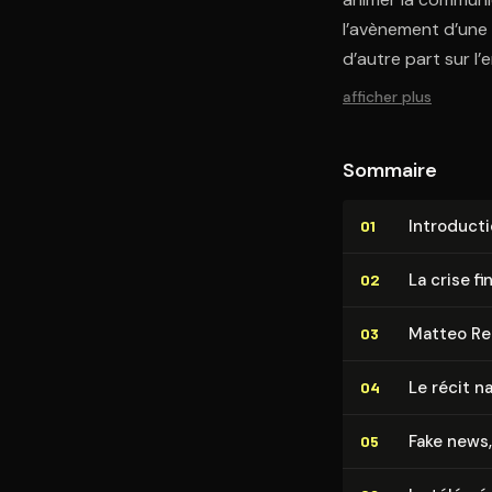
l’avènement d’une «
d’autre part sur l’
afficher plus
Sommaire
In­tro­duc­t
01
La crise f
02
Matteo Ren
03
Le récit n
04
Fake news,
05