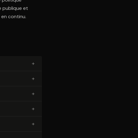
e publique et
 en continu.
+
+
+
+
+