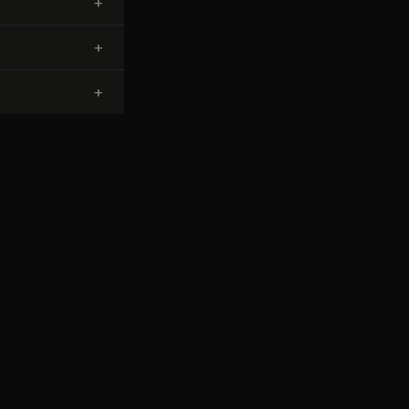
+
+
+