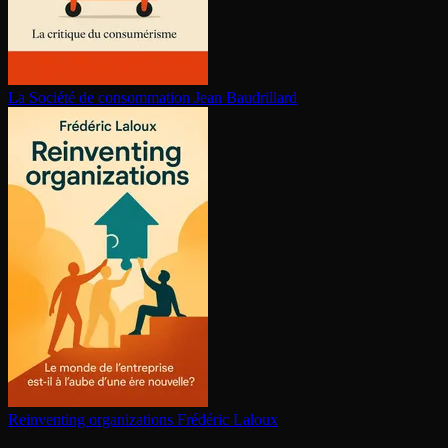
La Société de consom­ma­tion
Jean Baudrillard
Reinventing or­ga­ni­za­tions
Frédéric Laloux