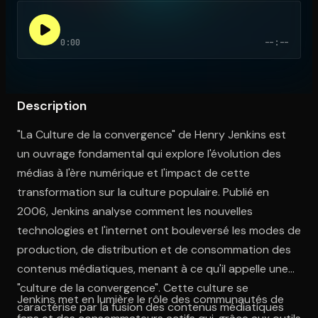
0:00
--:--
Ouvre l'app Appareil photo, pointe sur le code. C'est gratuit à l
Description
"La Culture de la convergence" de Henry Jenkins est
un ouvrage fondamental qui explore l'évolution des
médias à l'ère numérique et l'impact de cette
transformation sur la culture populaire. Publié en
2006, Jenkins analyse comment les nouvelles
technologies et l'internet ont bouleversé les modes de
production, de distribution et de consommation des
contenus médiatiques, menant à ce qu'il appelle une
"culture de la convergence". Cette culture se
Jenkins met en lumière le rôle des communautés de
caractérise par la fusion des contenus médiatiques