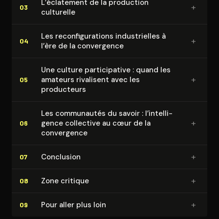
L’éclatement de la production
+
03
culturelle
Les re­con­fi­gu­ra­tions in­dus­trielles à
+
04
l’ère de la convergence
Une culture par­ti­ci­pa­tive : quand les
+
amateurs rivalisent avec les
05
producteurs
Les communautés du savoir : l’in­tel­li­
+
gence collective au cœur de la
06
convergence
+
Conclusion
07
+
Zone critique
08
+
Pour aller plus loin
09