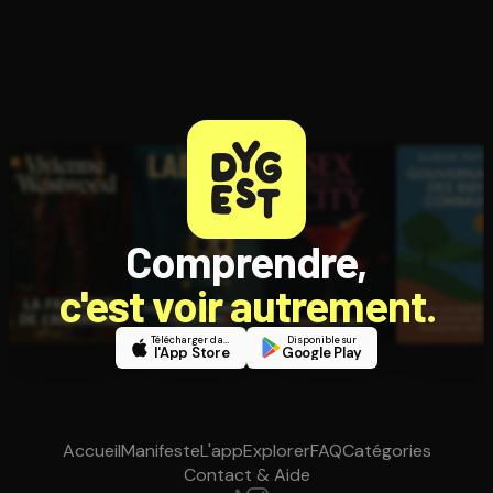
Comprendre,
c'est voir autrement.
Télécharger dans
Disponible sur
l'App Store
Google Play
Accueil
Manifeste
L'app
Explorer
FAQ
Catégories
Contact & Aide