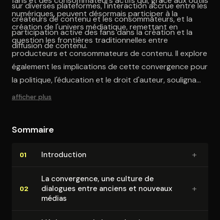
fans et des consommateurs actifs qui, grâce aux outils
sur diverses plateformes, l'interaction accrue entre les
numériques, peuvent désormais participer à la
créateurs de contenu et les consommateurs, et la
création de l'univers médiatique, remettant en
participation active des fans dans la création et la
question les frontières traditionnelles entre
diffusion de contenu.
producteurs et consommateurs de contenu. Il explore
également les implications de cette convergence pour
la politique, l'éducation et le droit d'auteur, soulignant
les défis et les opportunités que présente cette
afficher plus
nouvelle ère médiatique. "La Culture de la
convergence" est une lecture incontournable pour
Sommaire
comprendre les dynamiques complexes des médias
contemporains et leur influence sur la société.
+
In­tro­duc­tion
01
La convergence, une culture de
+
dialogues entre anciens et nouveaux
02
médias