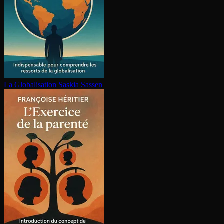
La Glo­ba­li­sa­tion
Saskia Sassen