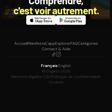
Comprendre,
c'est voir autrement.
Télécharger dans
Disponible sur
l'App Store
Google Play
Accueil
Manifeste
L'app
Explorer
FAQ
Catégories
Contact & Aide
Français
·
English
© Dygest 2026
Mentions légales
·
CGU
·
Politique de confidentialité
·
Cookies