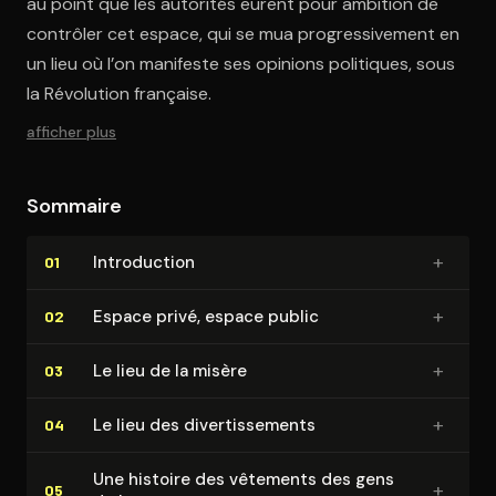
au point que les autorités eurent pour ambition de
contrôler cet espace, qui se mua progressivement en
un lieu où l’on manifeste ses opinions politiques, sous
la Révolution française.
afficher plus
Sommaire
+
In­tro­duc­tion
01
+
Espace privé, espace public
02
+
Le lieu de la misère
03
+
Le lieu des di­ver­tis­se­ments
04
Une histoire des vêtements des gens
+
05