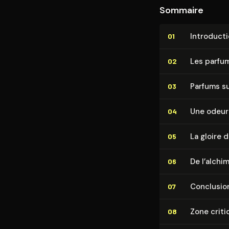
Sommaire
In­tro­duc­t
01
Les parfu
02
Parfums su
03
Une odeur
04
La gloire 
05
De l’alchim
06
Conclusio
07
Zone criti
08