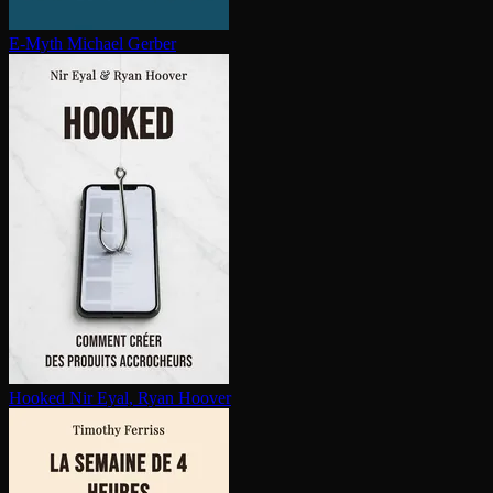
E-Myth
Michael Gerber
Hooked
Nir Eyal, Ryan Hoover