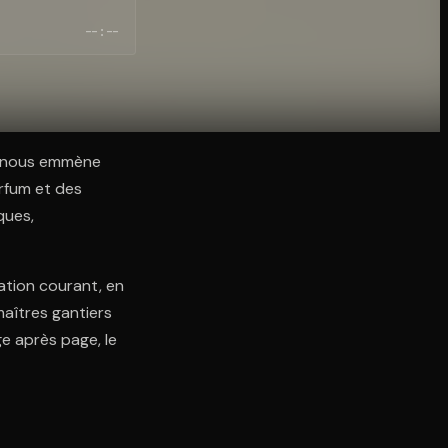
--:--
r nous emmène
arfum et des
ques,
ation courant, en
maîtres gantiers
e après page, le