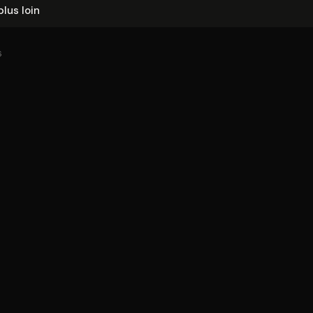
plus loin
6