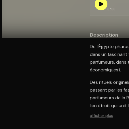
0:00
Ouvre l'app Appareil photo, pointe sur le code. C'est g
Description
De l’Égypte phara
dans un fascinant v
parfumeurs, dans t
économiques).
Des rituels origin
passant par les fa
parfumeurs de la R
lien étroit qui uni
afficher plus