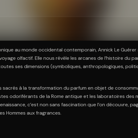
ratuit à l'essai.
onique au monde occidental contemporain, Annick Le Guére
oyage olfactif. Elle nous révèle les arcanes de l’histoire du p
outes ses dimensions (symboliques, anthropologiques, politi
els sacrés à la transformation du parfum en objet de consomm
stes odoriférants de la Rome antique et les laboratoires des 
enaissance, c’est non sans fascination que l’on découvre, pag
t les Hommes aux fragrances.