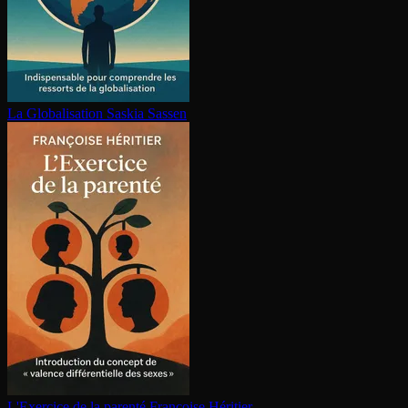
La Glo­ba­li­sa­tion
Saskia Sassen
L'Exercice de la parenté
Françoise Héritier