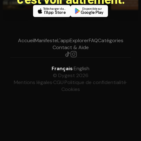
Télécharger dans
Disponible sur
l'App Store
Google Play
Accueil
Manifeste
L'app
Explorer
FAQ
Catégories
Contact & Aide
Français
·
English
© Dygest 2026
Mentions légales
·
CGU
·
Politique de confidentialité
·
Cookies