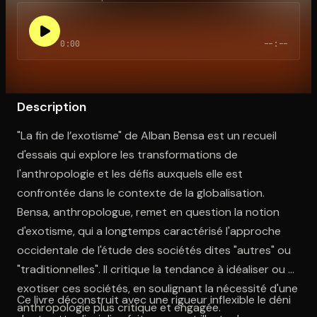
0:00
--:--
Ouvre l'app Appareil photo, pointe sur le code. C'est gratuit à l
Description
"La fin de l’exotisme" de Alban Bensa est un recueil
d'essais qui explore les transformations de
l'anthropologie et les défis auxquels elle est
confrontée dans le contexte de la globalisation.
Bensa, anthropologue, remet en question la notion
d'exotisme, qui a longtemps caractérisé l'approche
occidentale de l'étude des sociétés dites "autres" ou
"traditionnelles". Il critique la tendance à idéaliser ou à
exotiser ces sociétés, en soulignant la nécessité d'une
Ce livre déconstruit avec une rigueur inflexible le déni
anthropologie plus critique et engagée.