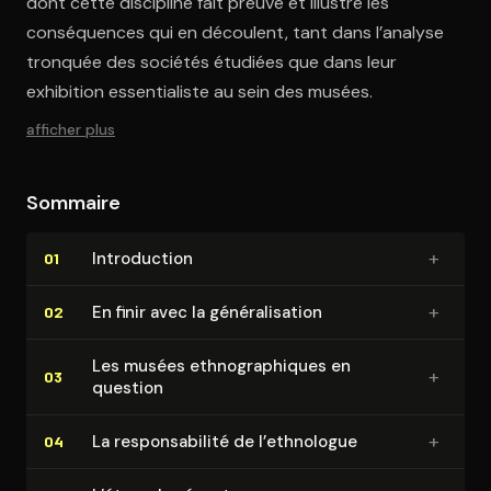
dont cette discipline fait preuve et illustre les
conséquences qui en découlent, tant dans l’analyse
tronquée des sociétés étudiées que dans leur
exhibition essentialiste au sein des musées.
afficher plus
Sommaire
+
In­tro­duc­tion
01
+
En finir avec la gé­né­ra­li­sa­tion
02
Les musées eth­no­gra­phiques en
+
03
question
+
La res­pon­sa­bi­li­té de l’ethnologue
04