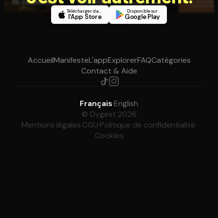
Télécharger dans
Disponible sur
l'App Store
Google Play
Accueil
Manifeste
L'app
Explorer
FAQ
Catégories
Contact & Aide
Français
·
English
© Dygest 2026
Mentions légales
·
CGU
·
Politique de confidentialité
·
Cookies