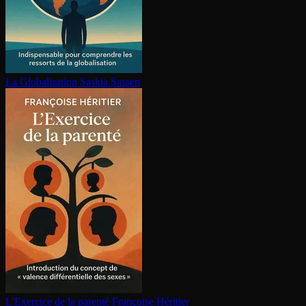
La Glo­ba­li­sa­tion
Saskia Sassen
L'Exercice de la parenté
Françoise Héritier