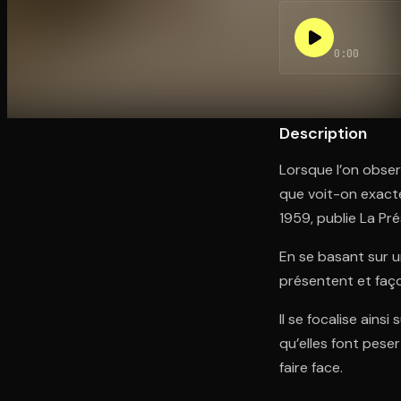
0:00
Ouvre l'app Appareil photo, pointe sur le code. C'est g
Description
Lorsque l’on obser
que voit-on exact
1959, publie La Pré
En se basant sur u
présentent et faço
Il se focalise ains
qu’elles font pese
faire face.