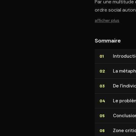
Par une multitude 
ordre social auto
afficher plus
Sommaire
In­tro­duc­
01
La métaph
02
De l’indivi
03
Le problèm
04
Conclusio
05
Zone criti
06