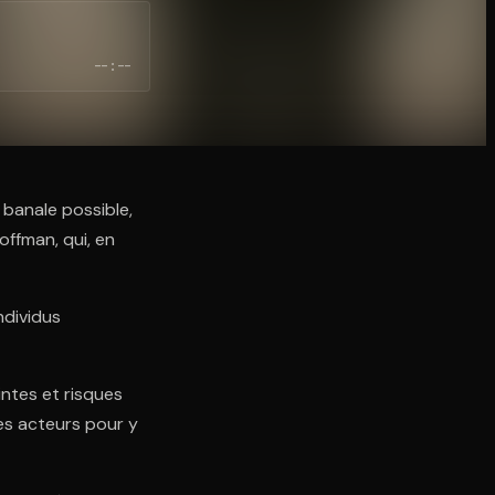
--:--
 banale possible,
ffman, qui, en
ndividus
aintes et risques
les acteurs pour y