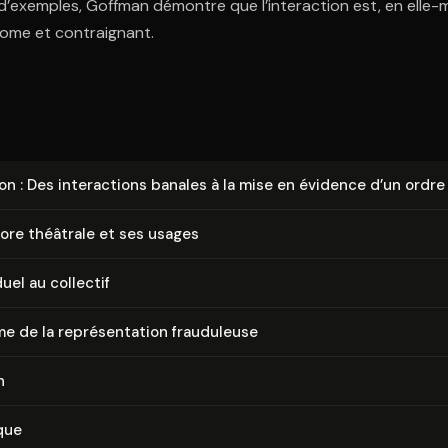
d’exemples, Goffman démontre que l’interaction est, en elle-
nome et contraignant.
tion : Des in­ter­ac­tions banales à la mise en évidence d’un ordre
ore théâtrale et ses usages
duel au collectif
e de la re­pré­sen­ta­tion frauduleuse
n
que