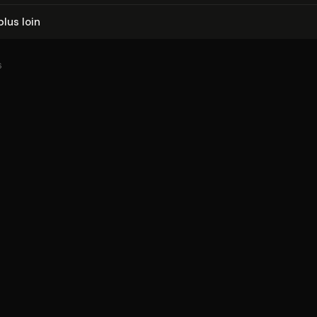
plus loin
6