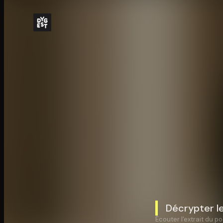
Décrypter le
Écouter l'extrait du po