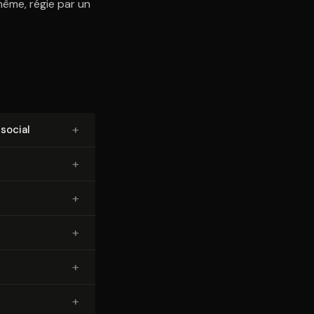
même, régie par un
+
 social
+
+
+
+
+