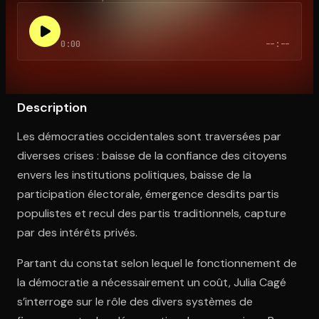
0:00
--:--
Ouvre l'app Appareil photo, pointe sur le code. C'est gratuit à l
Description
Les démocraties occidentales sont traversées par
diverses crises : baisse de la confiance des citoyens
envers les institutions politiques, baisse de la
participation électorale, émergence desdits partis
populistes et recul des partis traditionnels, capture
par des intérêts privés.
Partant du constat selon lequel le fonctionnement de
la démocratie a nécessairement un coût, Julia Cagé
s’interroge sur le rôle des divers systèmes de