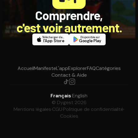
Comprendre,
c'est voir autrement.
Télécharger dans
Disponible sur
l'App Store
Google Play
Accueil
Manifeste
L'app
Explorer
FAQ
Catégories
Contact & Aide
Français
·
English
© Dygest 2026
Mentions légales
·
CGU
·
Politique de confidentialité
·
Cookies