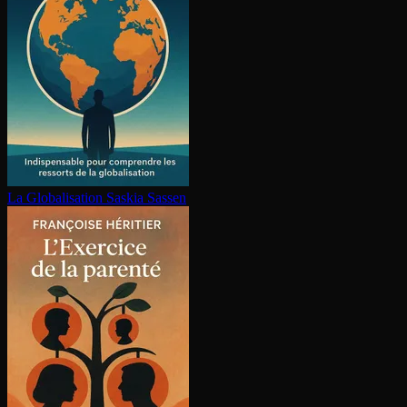
La Glo­ba­li­sa­tion
Saskia Sassen