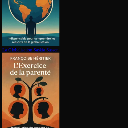
La Glo­ba­li­sa­tion
Saskia Sassen