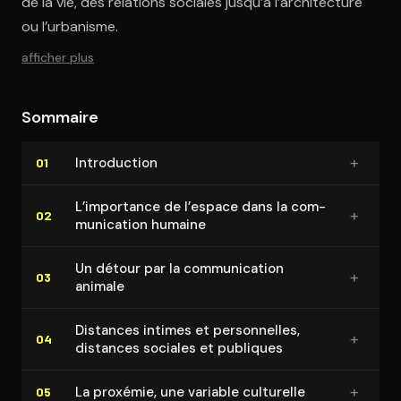
de la vie, des relations sociales jusqu’à l’architecture
ou l’urbanisme.
afficher plus
Sommaire
+
In­tro­duc­tion
01
L’importance de l’espace dans la com­
+
02
mu­ni­ca­tion humaine
Un détour par la com­mu­ni­ca­tion
+
03
animale
Distances intimes et per­son­nelles,
+
04
distances sociales et publiques
+
La proxémie, une variable culturelle
05