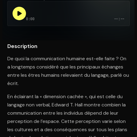
0:00
--:--
Ouvre l'app Appareil photo, pointe sur le code. C'est gratuit à l
Description
De quoi la communication humaine est-elle faite ? On
a longtemps considéré que les principaux échanges
entre les êtres humains relevaient du langage, parlé ou
écrit.
En éclairant la « dimension cachée », qui est celle du
langage non verbal, Edward T. Hall montre combien la
communication entre les individus dépend de leur
perception de l’espace. Cette perception varie selon
les cultures et a des conséquences sur tous les plans