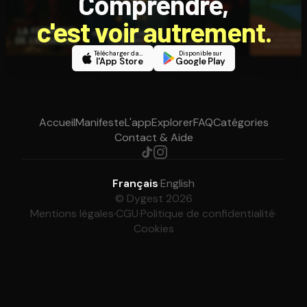
Comprendre,
c'est voir autrement.
Télécharger dans
Disponible sur
l'App Store
Google Play
Accueil
Manifeste
L'app
Explorer
FAQ
Catégories
Contact & Aide
Français
·
English
© Dygest 2026
Mentions légales
·
CGU
·
Politique de confidentialité
·
Cookies