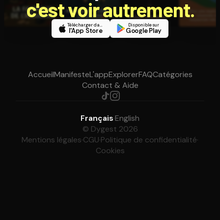
c'est voir autrement.
Télécharger dans
Disponible sur
l'App Store
Google Play
Accueil
Manifeste
L'app
Explorer
FAQ
Catégories
Contact & Aide
Français
·
English
© Dygest 2026
Mentions légales
·
CGU
·
Politique de confidentialité
·
Cookies