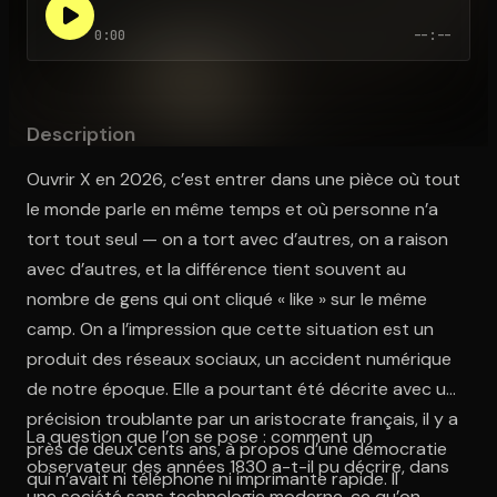
0:00
--:--
Ouvre l'app Appareil photo, pointe sur le code. C'est gratuit à l
Description
Ouvrir X en 2026, c’est entrer dans une pièce où tout
le monde parle en même temps et où personne n’a
tort tout seul — on a tort avec d’autres, on a raison
avec d’autres, et la différence tient souvent au
nombre de gens qui ont cliqué « like » sur le même
camp. On a l’impression que cette situation est un
produit des réseaux sociaux, un accident numérique
de notre époque. Elle a pourtant été décrite avec une
précision troublante par un aristocrate français, il y a
La question que l’on se pose : comment un
près de deux cents ans, à propos d’une démocratie
observateur des années 1830 a-t-il pu décrire, dans
qui n’avait ni téléphone ni imprimante rapide. Il
une société sans technologie moderne, ce qu’on