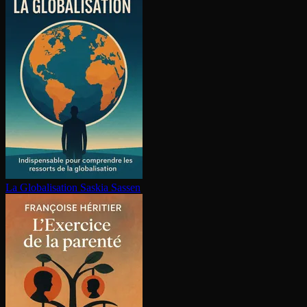
La Glo­ba­li­sa­tion
Saskia Sassen