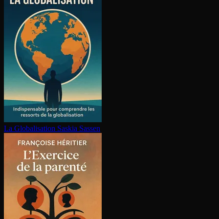
La Glo­ba­li­sa­tion
Saskia Sassen