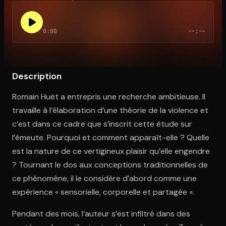
0:00
--:--
Ouvre l'app Appareil photo, pointe sur le code. C'est gratuit à l
Description
Romain Huët a entrepris une recherche ambitieuse. Il
travaille à l’élaboration d’une théorie de la violence et
c’est dans ce cadre que s’inscrit cette étude sur
l’émeute. Pourquoi et comment apparaît-elle ? Quelle
est la nature de ce vertigineux plaisir qu’elle engendre
? Tournant le dos aux conceptions traditionnelles de
ce phénomène, il le considère d’abord comme une
expérience « sensorielle, corporelle et partagée ».
Pendant des mois, l’auteur s’est infiltré dans des