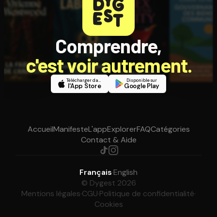
Comprendre,
c'est voir autrement.
Télécharger dans
Disponible sur
l'App Store
Google Play
Accueil
Manifeste
L'app
Explorer
FAQ
Catégories
Contact & Aide
Français
·
English
© Dygest 2026
Mentions légales
·
CGU
·
Politique de confidentialité
·
Cookies