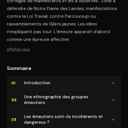
cortèges de manifestants et les a observés : Zone à
défendre de Notre Dame des Landes, manifestations
contre la Loi Travail, contre Parcoursup ou
rassemblements de Gilets jaunes. Les idées
n’expliquent pas tout. L’émeute apparaît d’abord
comme une épreuve affective.
afficher plus
Sommaire
+
In­tro­duc­tion
01
Une eth­no­gra­phie des groupes
+
02
émeutiers
Les émeutiers sont-ils incohérents et
+
03
dangereux ?