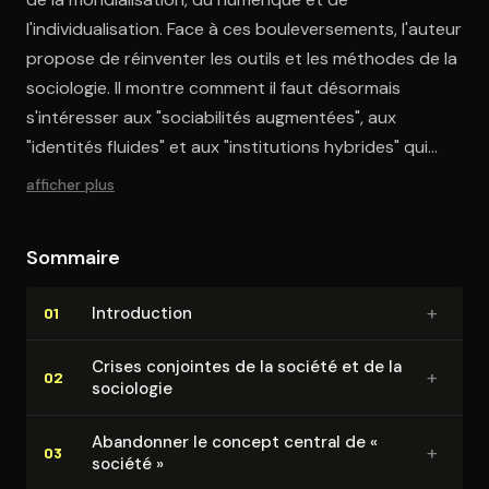
l'individualisation. Face à ces bouleversements, l'auteur
propose de réinventer les outils et les méthodes de la
sociologie. Il montre comment il faut désormais
s'intéresser aux "sociabilités augmentées", aux
"identités fluides" et aux "institutions hybrides" qui
émergent dans nos sociétés.
afficher plus
Sommaire
+
In­tro­duc­tion
01
Crises conjointes de la société et de la
+
02
sociologie
Abandonner le concept central de «
+
03
société »