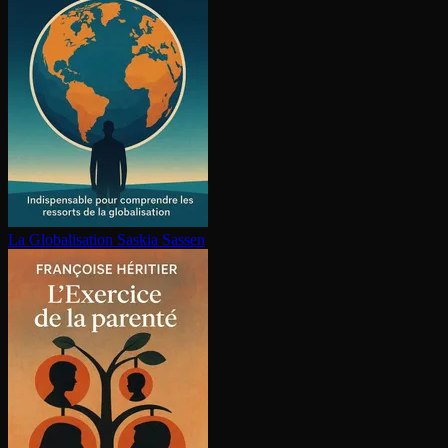
La Glo­ba­li­sa­tion
Saskia Sassen