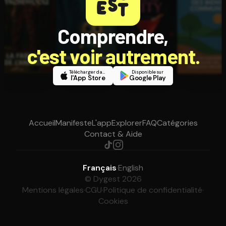
Comprendre,
c'est voir autrement.
Télécharger dans
Disponible sur
l'App Store
Google Play
Accueil
Manifeste
L'app
Explorer
FAQ
Catégories
Contact & Aide
Français
·
English
© Dygest 2026
Mentions légales
·
CGU
·
Politique de confidentialité
·
Cookies