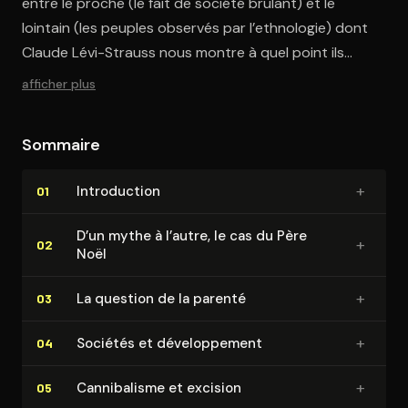
entre le proche (le fait de société brulant) et le
lointain (les peuples observés par l’ethnologie) dont
Claude Lévi-Strauss nous montre à quel point ils
s’éclairent l’un l’autre. Mieux qu’à de simples
afficher plus
comparaisons, c’est à un rapprochement constant de
l’ici et de l’ailleurs que se livre ici Claude Lévi-Strauss.
Sommaire
+
In­tro­duc­tion
01
D’un mythe à l’autre, le cas du Père
+
02
Noël
+
La question de la parenté
03
+
Sociétés et dé­ve­lop­pe­ment
04
+
Can­ni­ba­lisme et excision
05