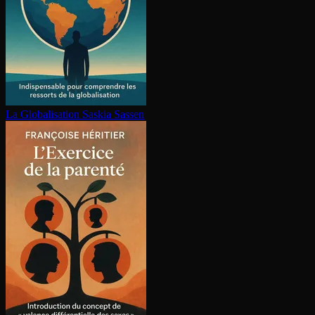
La Glo­ba­li­sa­tion
Saskia Sassen