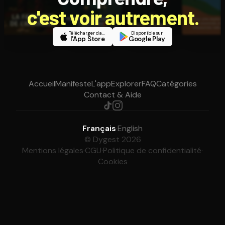
c'est voir autrement.
Télécharger dans
Disponible sur
l'App Store
Google Play
Accueil
Manifeste
L'app
Explorer
FAQ
Catégories
Contact & Aide
Français
·
English
© Dygest 2026
Mentions légales
·
CGU
·
Politique de confidentialité
·
Cookies