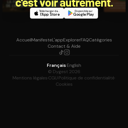
c'est voir autrement.
Télécharger dans
Disponible sur
l'App Store
Google Play
Accueil
Manifeste
L'app
Explorer
FAQ
Catégories
Contact & Aide
Français
·
English
© Dygest 2026
Mentions légales
·
CGU
·
Politique de confidentialité
·
Cookies