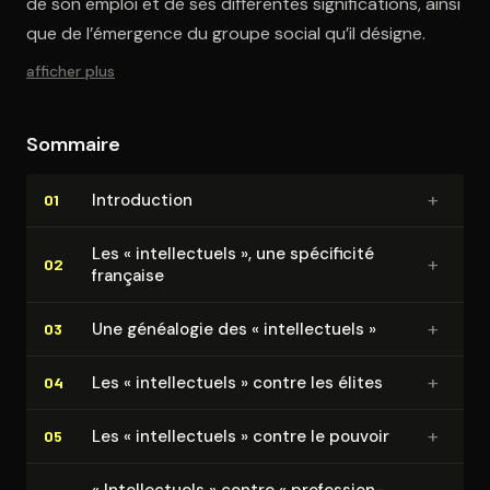
de son emploi et de ses différentes significations, ainsi
que de l’émergence du groupe social qu’il désigne.
afficher plus
Sommaire
+
In­tro­duc­tion
01
Les « in­tel­lec­tuels », une spécificité
+
02
française
+
Une généalogie des « in­tel­lec­tuels »
03
+
Les « in­tel­lec­tuels » contre les élites
04
+
Les « in­tel­lec­tuels » contre le pouvoir
05
« In­tel­lec­tuels » contre « pro­fes­sion­