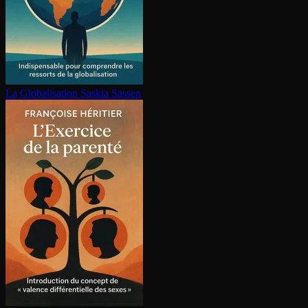
La Glo­ba­li­sa­tion
Saskia Sassen