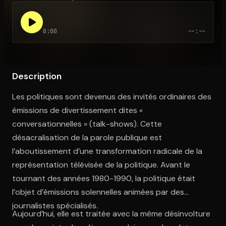
0:00
--:--
Ouvre l'app Appareil photo, pointe sur le code. C'est gratuit à l
Description
Les politiques sont devenus des invités ordinaires des
émissions de divertissement dites «
conversationnelles » (talk-shows). Cette
désacralisation de la parole publique est
l’aboutissement d’une transformation radicale de la
représentation télévisée de la politique. Avant le
tournant des années 1980-1990, la politique était
l’objet d’émissions solennelles animées par des
journalistes spécialisés.
Aujourd’hui, elle est traitée avec la même désinvolture