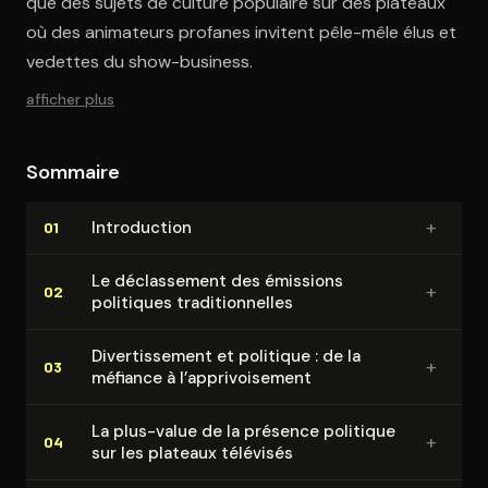
que des sujets de culture populaire sur des plateaux
où des animateurs profanes invitent pêle-mêle élus et
vedettes du show-business.
afficher plus
Sommaire
+
In­tro­duc­tion
01
Le dé­clas­se­ment des émissions
+
02
politiques tra­di­tion­nelles
Di­ver­tis­se­ment et politique : de la
+
03
méfiance à l’ap­pri­voi­se­ment
La plus-value de la présence politique
+
04
sur les plateaux télévisés