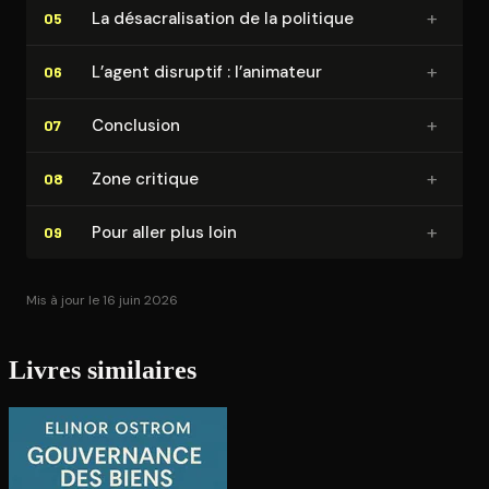
+
La dé­sa­cra­li­sa­tion de la politique
05
+
L’agent disruptif : l’animateur
06
+
Conclusion
07
+
Zone critique
08
+
Pour aller plus loin
09
Mis à jour le 16 juin 2026
Livres similaires