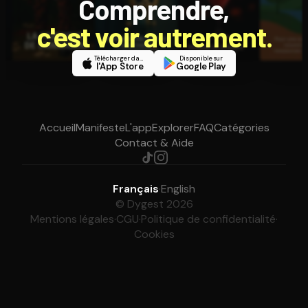
Comprendre,
c'est voir autrement.
Télécharger dans
Disponible sur
l'App Store
Google Play
Accueil
Manifeste
L'app
Explorer
FAQ
Catégories
Contact & Aide
Français
·
English
© Dygest 2026
Mentions légales
·
CGU
·
Politique de confidentialité
·
Cookies