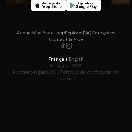
Télécharger dans
Disponible sur
l'App Store
Google Play
Accueil
Manifeste
L'app
Explorer
FAQ
Catégories
Contact & Aide
Français
·
English
© Dygest 2026
Mentions légales
·
CGU
·
Politique de confidentialité
·
Cookies