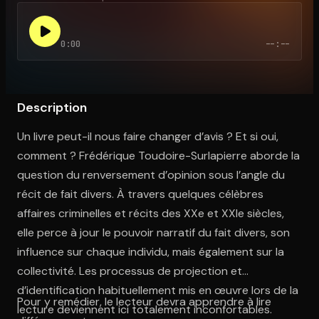
0:00
--:--
Ouvre l'app Appareil photo, pointe sur le code. C'est gratuit à l
Description
Un livre peut-il nous faire changer d’avis ? Et si oui,
comment ? Frédérique Toudoire-Surlapierre aborde la
question du renversement d’opinion sous l’angle du
récit de fait divers. À travers quelques célèbres
affaires criminelles et récits des XXe et XXIe siècles,
elle perce à jour le pouvoir narratif du fait divers, son
influence sur chaque individu, mais également sur la
collectivité. Les processus de projection et
d’identification habituellement mis en œuvre lors de la
Pour y remédier, le lecteur devra apprendre à lire
lecture deviennent ici totalement inconfortables.