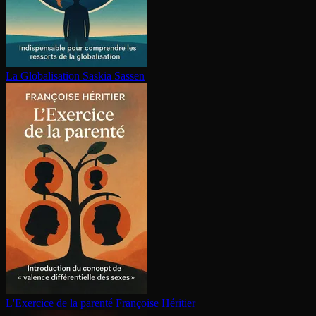
La Glo­ba­li­sa­tion
Saskia Sassen
L'Exercice de la parenté
Françoise Héritier