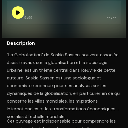
0:00
--:--
Ouvre l'app Appareil photo, pointe sur le code. C'est gratuit à l
Description
"La Globalisation" de Saskia Sassen, souvent associée
à ses travaux sur la globalisation et la sociologie
urbaine, est un thème central dans l'œuvre de cette
auteure. Saskia Sassen est une sociologue et
économiste reconnue pour ses analyses sur les
dynamiques de la globalisation, en particulier en ce qui
concerne les villes mondiales, les migrations
internationales et les transformations économiques et
sociales à l'échelle mondiale.
Cet ouvrage est indispensable pour comprendre les