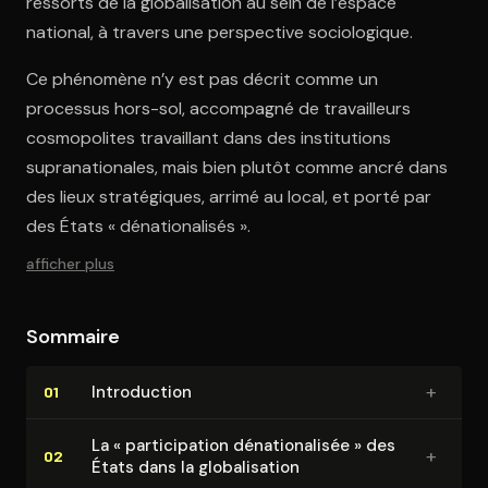
ressorts de la globalisation au sein de l’espace
national, à travers une perspective sociologique.
Ce phénomène n’y est pas décrit comme un
processus hors-sol, accompagné de travailleurs
cosmopolites travaillant dans des institutions
supranationales, mais bien plutôt comme ancré dans
des lieux stratégiques, arrimé au local, et porté par
des États « dénationalisés ».
afficher plus
Sommaire
+
In­tro­duc­tion
01
La « par­ti­ci­pa­tion dé­na­tio­na­li­sée » des
+
02
États dans la glo­ba­li­sa­tion