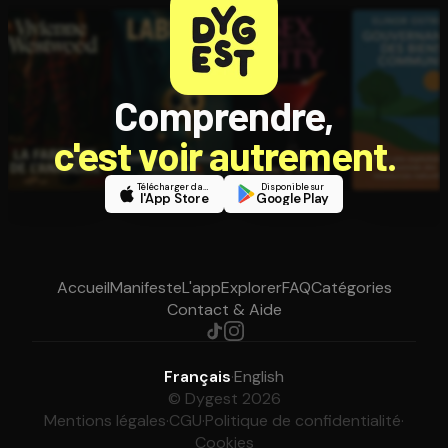
Comprendre,
c'est voir autrement.
Télécharger dans
Disponible sur
l'App Store
Google Play
Accueil
Manifeste
L'app
Explorer
FAQ
Catégories
Contact & Aide
Français
·
English
© Dygest 2026
Mentions légales
·
CGU
·
Politique de confidentialité
·
Cookies