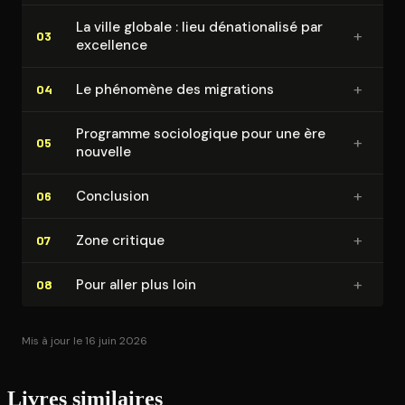
La ville globale : lieu dé­na­tio­na­li­sé par
+
03
excellence
+
Le phénomène des migrations
04
Programme so­cio­lo­gique pour une ère
+
05
nouvelle
+
Conclusion
06
+
Zone critique
07
+
Pour aller plus loin
08
Mis à jour le 16 juin 2026
Livres similaires