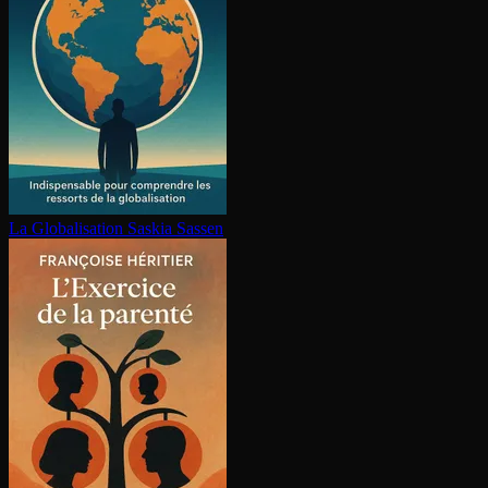
La Glo­ba­li­sa­tion
Saskia Sassen