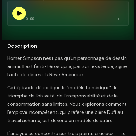
0:00
--:--
Ouvre l'app Appareil photo, pointe sur le code. C'est gratuit à l
Description
Homer Simpson n'est pas qu'un personnage de dessin
animé. Il est l'anti-héros qui a, par son existence, signé
l'acte de décès du Rêve Américain.
Cet épisode décortique le "modèle homérique" : le
triomphe de l'oisiveté, de l'irresponsabilité et de la
consommation sans limites. Nous explorons comment
l'employé incompétent, qui préfère une bière Duff au
travail acharné, est devenu un modèle de satire.
L'analyse se concentre sur trois points cruciaux : - Le