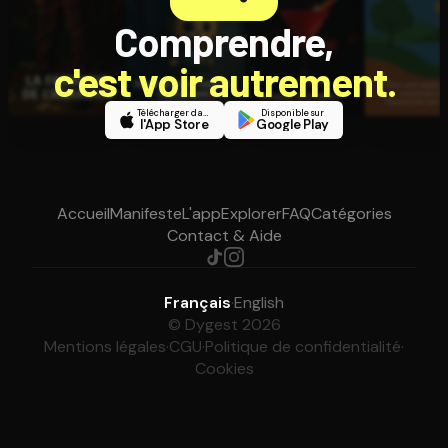
Comprendre,
c'est voir autrement.
Télécharger dans
Disponible sur
l'App Store
Google Play
Accueil
Manifeste
L'app
Explorer
FAQ
Catégories
Contact & Aide
Français
·
English
© Dygest 2026
Mentions légales
·
CGU
·
Politique de confidentialité
·
Cookies