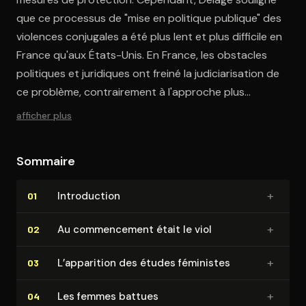
que ce processus de "mise en politique publique" des
violences conjugales a été plus lent et plus difficile en
France qu'aux États-Unis. En France, les obstacles
politiques et juridiques ont freiné la judiciarisation de
ce problème, contrairement à l'approche plus
répressive adoptée outre-Atlantique.
afficher plus
Sommaire
+
In­tro­duc­tion
01
+
Au com­men­ce­ment était le viol
02
+
L’apparition des études féministes
03
+
Les femmes battues
04