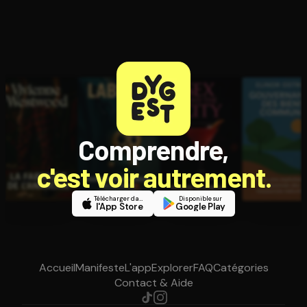
Comprendre,
c'est voir autrement.
Télécharger dans
Disponible sur
l'App Store
Google Play
Accueil
Manifeste
L'app
Explorer
FAQ
Catégories
Contact & Aide