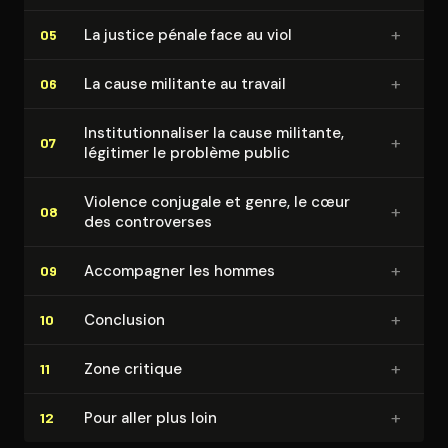
+
La justice pénale face au viol
05
+
La cause militante au travail
06
Ins­ti­tu­tion­na­li­ser la cause militante,
+
07
légitimer le problème public
Violence conjugale et genre, le cœur
+
08
des contro­verses
+
Accompagner les hommes
09
+
Conclusion
10
+
Zone critique
11
+
Pour aller plus loin
12