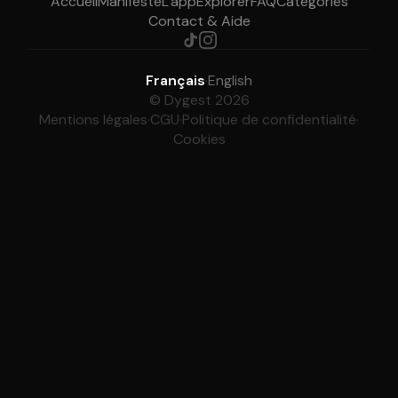
Accueil
Manifeste
L'app
Explorer
FAQ
Catégories
Contact & Aide
Français
·
English
© Dygest 2026
Mentions légales
·
CGU
·
Politique de confidentialité
·
Cookies