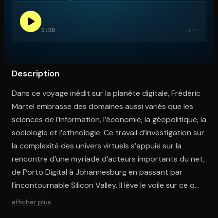
0:00
--:--
Ouvre l'app Appareil photo, pointe sur le code. C'est gratuit à l
Description
Dans ce voyage inédit sur la planète digitale, Frédéric
Martel embrasse des domaines aussi variés que les
sciences de l’information, l’économie, la géopolitique, la
sociologie et l’ethnologie. Ce travail d’investigation sur
la complexité des univers virtuels s’appuie sur la
rencontre d’une myriade d’acteurs importants du net,
de Porto Digital à Johannesburg en passant par
l’incontournable Silicon Valley. Il lève le voile sur ce qui
pourrait bien être la plus grande révolution culturelle
afficher plus
de notre espèce depuis l’invention de l’imprimerie : la