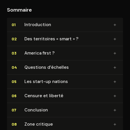
mutation numérique.
Sommaire
+
In­tro­duc­tion
01
+
Des territoires « smart » ?
02
+
America first ?
03
+
Questions d’échelles
04
+
Les start-up nations
05
+
Censure et liberté
06
+
Conclusion
07
+
Zone critique
08