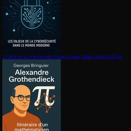
13 défis de la cy­ber­sé­cu­ri­té
Gildas Avoine, Marc-Olivier Killijian