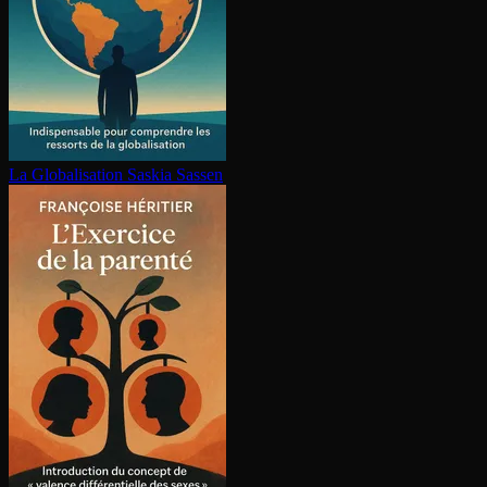
La Glo­ba­li­sa­tion
Saskia Sassen