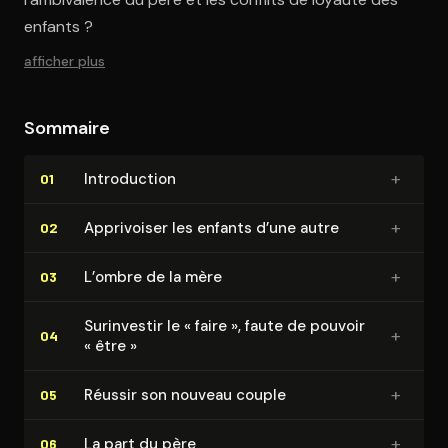
enfants ?
afficher plus
Sommaire
+
In­tro­duc­tion
01
+
Apprivoiser les enfants d’une autre
02
+
L’ombre de la mère
03
Surinvestir le « faire », faute de pouvoir
+
04
« être »
+
Réussir son nouveau couple
05
+
La part du père
06