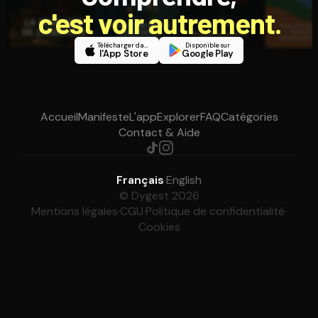
c'est voir autrement.
Télécharger dans
Disponible sur
l'App Store
Google Play
Accueil
Manifeste
L'app
Explorer
FAQ
Catégories
Contact & Aide
Français
·
English
© Dygest 2026
Mentions légales
·
CGU
·
Politique de confidentialité
·
Cookies