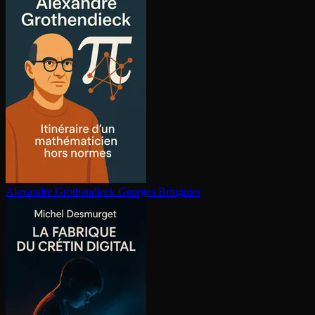
Alexandre Gro­then­dieck
Georges Bringuier