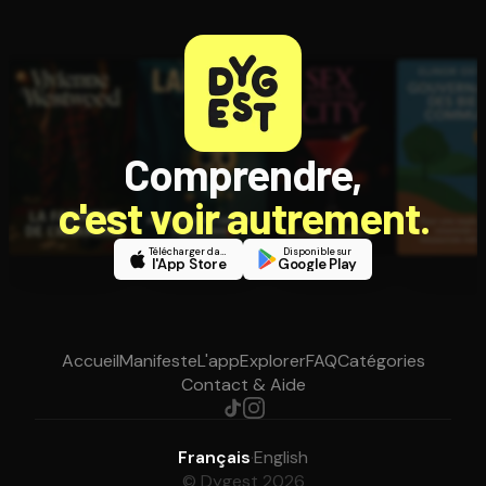
Comprendre,
c'est voir autrement.
Télécharger dans
Disponible sur
l'App Store
Google Play
Accueil
Manifeste
L'app
Explorer
FAQ
Catégories
Contact & Aide
Français
·
English
© Dygest 2026