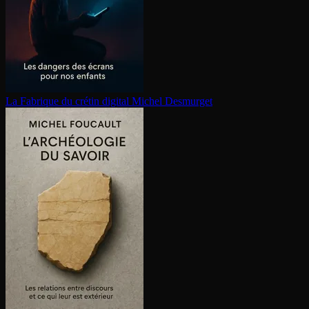
La Fabrique du crétin digital
Michel Desmurget