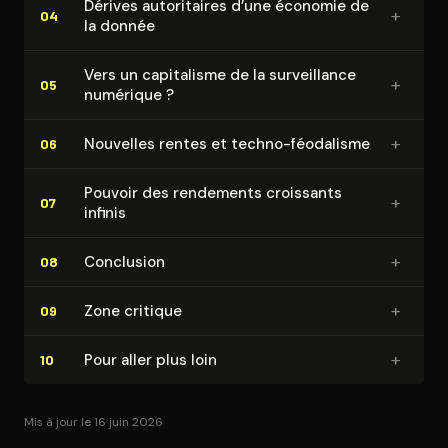
Dérives au­to­ri­taires d’une économie de
+
04
la donnée
Vers un capitalisme de la sur­veillance
+
05
numérique ?
+
Nouvelles rentes et techno-féodalisme
06
Pouvoir des rendements croissants
+
07
infinis
+
Conclusion
08
+
Zone critique
09
+
Pour aller plus loin
10
Mis à jour le 16 juin 2026