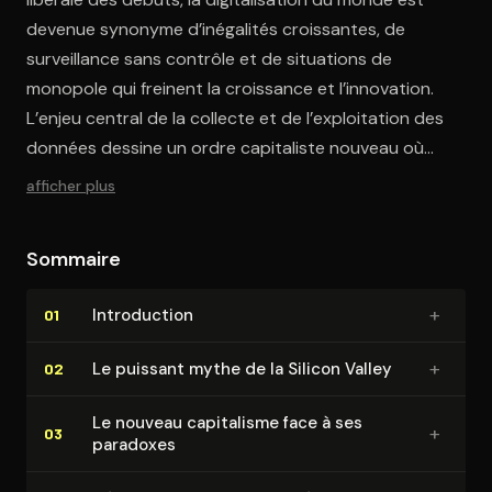
devenue synonyme d’inégalités croissantes, de
surveillance sans contrôle et de situations de
monopole qui freinent la croissance et l’innovation.
L’enjeu central de la collecte et de l’exploitation des
données dessine un ordre capitaliste nouveau où
l’exploitation de la rente fait ressurgir la question du
afficher plus
féodalisme.
Sommaire
+
In­tro­duc­tion
01
+
Le puissant mythe de la Silicon Valley
02
Le nouveau capitalisme face à ses
+
03
paradoxes