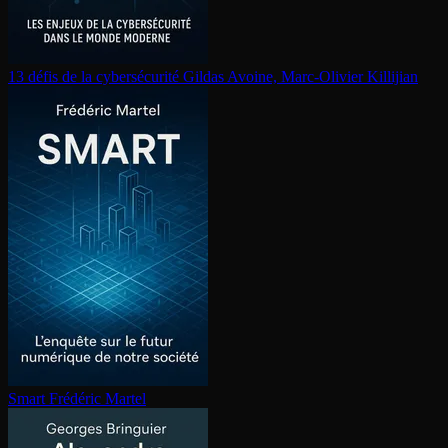
13 défis de la cy­ber­sé­cu­ri­té
Gildas Avoine, Marc-Olivier Killijian
Smart
Frédéric Martel