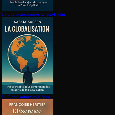
La Guerre des identités
Ernesto Laclau
La Glo­ba­li­sa­tion
Saskia Sassen