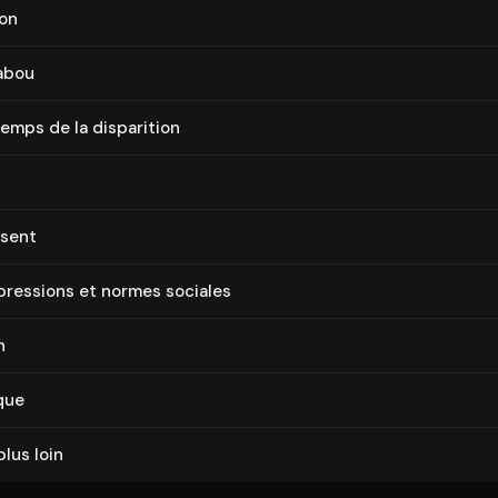
ion
tabou
emps de la disparition
bsent
pressions et normes sociales
n
que
plus loin