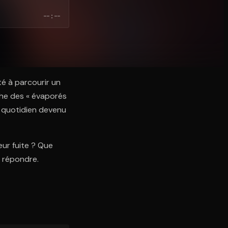
--:--
té à parcourir un
che des « évaporés
n quotidien devenu
eur fuite ? Que
e répondre.