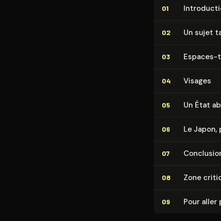
In­tro­duc­t
01
Un sujet 
02
Espaces-t
03
Visages
04
Un État a
05
Le Japon, 
06
Conclusio
07
Zone criti
08
Pour aller 
09