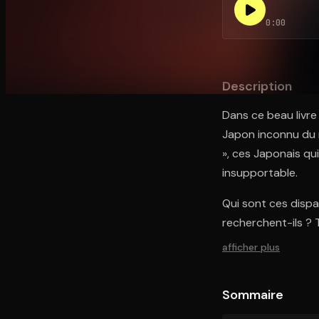
0:00
Ouvre l'app Appareil photo, pointe sur le code. C'est g
Description
Dans ce beau livre 
Japon inconnu du 
», ces Japonais qu
insupportable.
Qui sont ces dispa
recherchent-ils ?
afficher plus
Sommaire